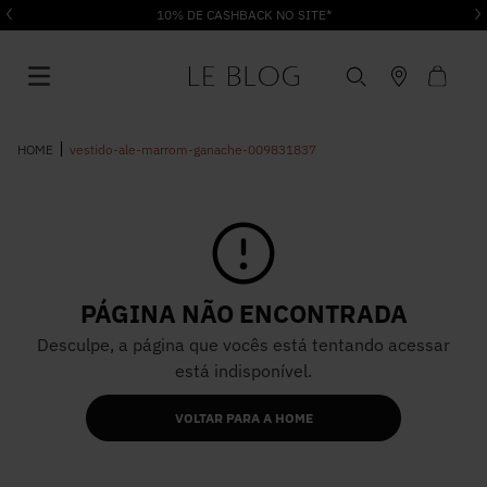
10% DE CASHBACK NO SITE*
vestido-ale-marrom-ganache-009831837
1
º
Vestido
PÁGINA NÃO ENCONTRADA
2
º
Roupas
Desculpe, a página que vocês está tentando acessar
está indisponível.
3
º
Jeans
VOLTAR PARA A HOME
4
º
Blusa