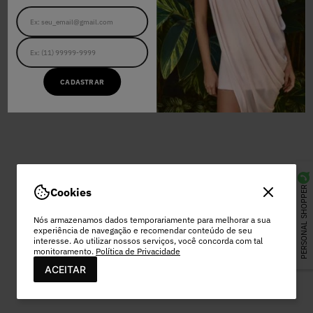
CADASTRAR
PERSONAL SHOPPER
Cookies
Nós armazenamos dados temporariamente para melhorar a sua
experiência de navegação e recomendar conteúdo de seu
interesse. Ao utilizar nossos serviços, você concorda com tal
monitoramento.
Política de Privacidade
ACEITAR