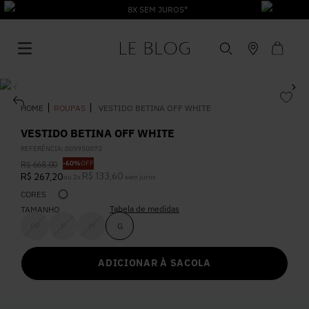
8X SEM JUROS*
ROUPAS
VESTIDO BETINA OFF WHITE
VESTIDO BETINA OFF WHITE
REFERÊNCIA
:
009950072
1
º
Vestido
-
60%
OFF
R$
668
,
00
R$
133
,
60
R$
267
,
20
ou
2
x
sem juros
CORES
2
º
Roupas
Tabela de medidas
TAMANHO
PP
P
M
G
3
º
Jeans
ADICIONAR À SACOLA
4
º
Blusa