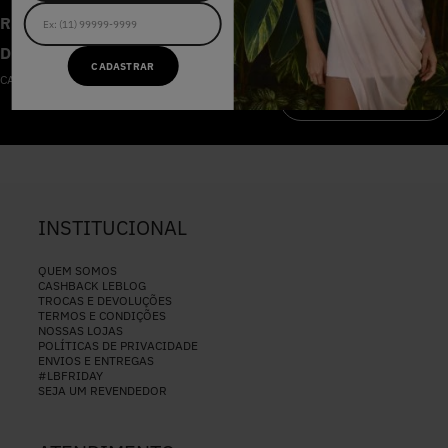
RECEBA AS NOVIDADES E
DESCONTOS IMPERDÍVEIS
CADASTRAR
CADASTRE-SE NA NOSSA NEWSLETTER
CADASTRAR
INSTITUCIONAL
QUEM SOMOS
CASHBACK LEBLOG
TROCAS E DEVOLUÇÕES
TERMOS E CONDIÇÕES
NOSSAS LOJAS
POLÍTICAS DE PRIVACIDADE
ENVIOS E ENTREGAS
#LBFRIDAY
SEJA UM REVENDEDOR