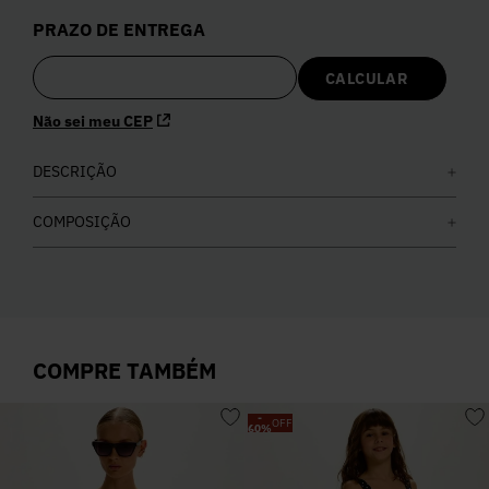
5
º
Calça
PRAZO DE ENTREGA
6
º
Colete
Não sei meu CEP
7
º
Vestidos
DESCRIÇÃO
8
º
Calça Jeans
COMPOSIÇÃO
9
º
Camisa
10
º
Vestido Branco
COMPRE TAMBÉM
-
OFF
60
%