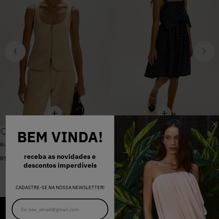
BEM VINDA!
BLUSA SARJA LARA PEROLA
VESTIDO MADALENA AZUL MARINHO DOT
De
R$
398
,
00
receba as novidades e
R$
578
,
00
Por
R$
159
,
20
descontos imperdíveis
CADASTRE-SE NA NOSSA NEWSLETTER!