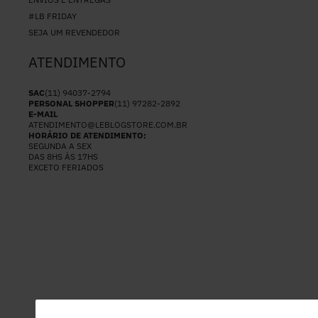
#LB FRIDAY
SEJA UM REVENDEDOR
ATENDIMENTO
SAC
(11) 94037-2794
PERSONAL SHOPPER
(11) 97282-2892
E-MAIL
ATENDIMENTO@LEBLOGSTORE.COM.BR
HORÁRIO DE ATENDIMENTO:
SEGUNDA A SEX
DAS 8HS ÀS 17HS
EXCETO FERIADOS