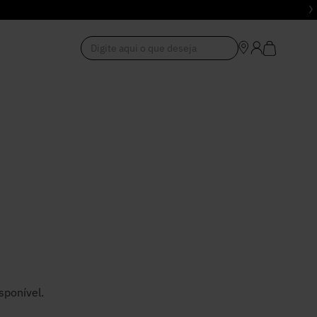
Digite aqui o que deseja
1
º
Vestido
2
º
Roupas
3
º
Jeans
4
º
Blusa
5
º
Calça
sponível.