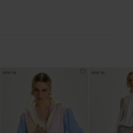
6
º
Vestidos
7
º
Calça Jeans
8
º
Colete
9
º
Camisa
NEW IN
NEW IN
10
º
Corselet