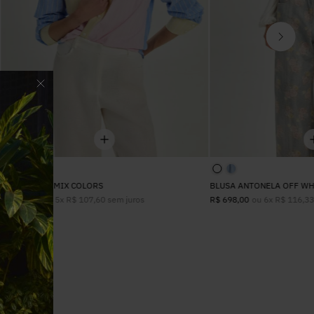
CAMISA ISIS MIX COLORS
BLUSA ANTONELA OFF WH
ou
5
x
R$
107
,
60
sem juros
ou
6
x
R$
116
,
3
R$
538
,
00
R$
698
,
00