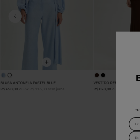
BLUSA ANTONELA PASTEL BLUE
VESTIDO REBECA MARRO
ou
6
x
R$
116
,
33
sem juros
ou
8
x
R$
103
,
5
R$
698
,
00
R$
828
,
00
CA