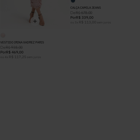
CALÇA CAMILA JEANS
De
R$
678
,
00
Por
R$
339
,
00
R$
113
,
00
ou
3
x
sem juros
VESTIDO IRINA XADREZ PARIS
De
R$
938
,
00
Por
R$
469
,
00
R$
117
,
25
ou
4
x
sem juros