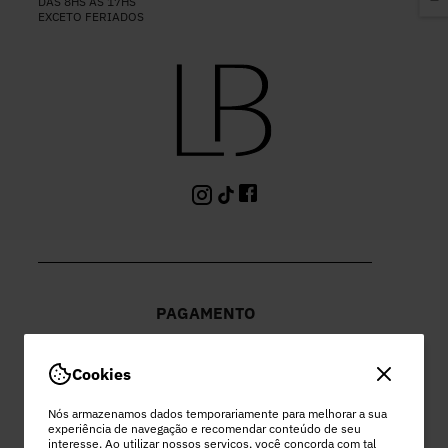
DAS 8HS ÀS 17HS
EXCETO FERIADOS
PAGAMENTO
Cookies
Nós armazenamos dados temporariamente para melhorar a sua
experiência de navegação e recomendar conteúdo de seu
PEC COMERCIO DO VESTUARIO LTDA
interesse. Ao utilizar nossos serviços, você concorda com tal