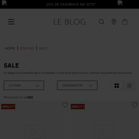
10% DE CASHBACK NO SITE*
ROUPAS
SALE
SALE
1
º
Vestido
A categoria de tendências e novidades, onde você encontra os últimos lançamentos da marca.
FILTRAR
ORDENAR POR
2
º
Roupas
Mostrando
12
de
422
-
50%
OFF
-
50%
OFF
3
º
Jeans
4
º
Blusa