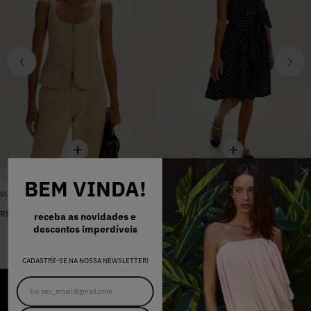
BEM VINDA!
BLUSA SARJA LARA PEROLA
VESTIDO MADALENA AZUL MARINHO DOT
De
R$
398
,
00
R$
578
,
00
Por
R$
159
,
20
receba as novidades e
descontos imperdíveis
CADASTRE-SE NA NOSSA NEWSLETTER!