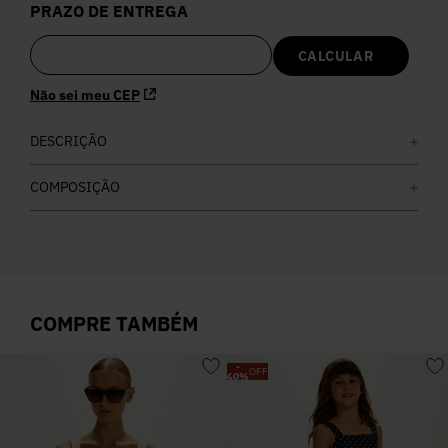
PRAZO DE ENTREGA
5
º
Calça
6
º
Colete
Não sei meu CEP
7
º
DESCRIÇÃO
Vestidos
COMPOSIÇÃO
8
º
Camisa
9
º
Calça Jeans
COMPRE TAMBÉM
10
º
Vestido Branco
-
OFF
60
%