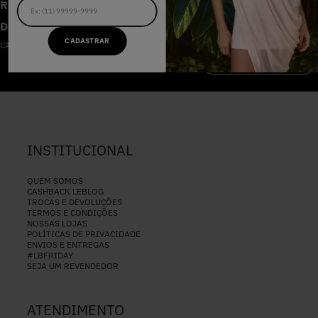
RECEBA AS NOVIDADES E
DESCONTOS IMPERDÍVEIS
CADASTRAR
CADASTRE-SE NA NOSSA NEWSLETTER
CADASTRAR
INSTITUCIONAL
QUEM SOMOS
CASHBACK LEBLOG
TROCAS E DEVOLUÇÕES
TERMOS E CONDIÇÕES
NOSSAS LOJAS
POLÍTICAS DE PRIVACIDADE
ENVIOS E ENTREGAS
#LBFRIDAY
SEJA UM REVENDEDOR
ATENDIMENTO