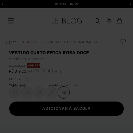
8X SEM JUROS*
ROUPAS
VESTIDO CURTO ERICA ROSA DOCE
VESTIDO CURTO ERICA ROSA DOCE
REFERÊNCIA
:
009498302
-
60%
OFF
R$
798
,
00
1
º
Vestido
R$
106
,
40
R$
319
,
20
ou
3
x
sem juros
CORES
Tabela de medidas
2
º
TAMANHO
Roupas
34
36
38
40
42
3
º
Jeans
ADICIONAR À SACOLA
4
º
Blusa