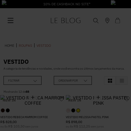
10% DE CASHBACK NO SITE*
ROUPAS
VESTIDO
VESTIDO
1
º
Vestido
A categoria de tendências e novidades, onde você encontra os últimos lançamentos da marca.
FILTRAR
ORDENAR POR
2
º
Roupas
Mostrando
12
de
88
NEW IN
NEW IN
3
º
Jeans
VESTIDO REBECA MARROM COFFEE
VESTIDO MELISSA PASTEL PINK
4
º
Blusa
R$
828
,
00
R$
898
,
00
R$
103
,
50
R$
112
,
25
ou
8
x
sem juros
ou
8
x
sem juros