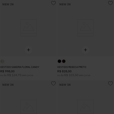
NEW IN
NEW IN
VESTIDO SANDRA FLORAL CANDY
VESTIDO REBECA PRETO
R$
998
,
00
R$
828
,
00
R$
124
,
75
R$
103
,
50
ou
8
x
sem juros
ou
8
x
sem juros
NEW IN
NEW IN