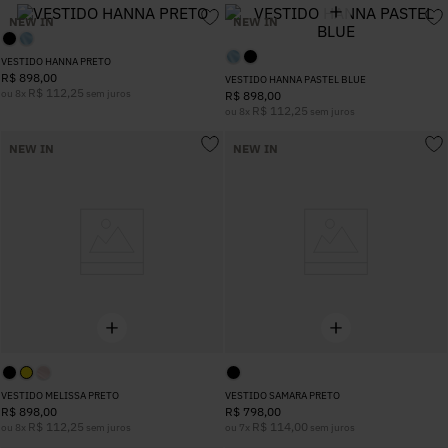
5
º
Calça
NEW IN
NEW IN
VESTIDO HANNA PRETO
R$
898
,
00
6
º
Vestidos
VESTIDO HANNA PASTEL BLUE
R$
112
,
25
ou
8
x
sem juros
R$
898
,
00
R$
112
,
25
ou
8
x
sem juros
7
º
Calça Jeans
NEW IN
NEW IN
8
º
Colete
9
º
Camisa
10
º
Corselet
VESTIDO MELISSA PRETO
VESTIDO SAMARA PRETO
R$
898
,
00
R$
798
,
00
R$
112
,
25
R$
114
,
00
ou
8
x
sem juros
ou
7
x
sem juros