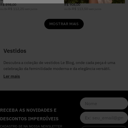
R$
898
,
00
R$
908
,
00
R$
112
,
25
R$
113
,
50
ou
8
x
sem juros
ou
8
x
sem juros
MOSTRAR MAIS
Vestidos
Descubra a coleção de vestidos Le Blog, onde cada peça é uma
celebração da feminilidade moderna e da elegância versátil.
Projetados para a mulher que busca expressar sua individualidade
Ler mais
com sofisticação, nossos vestidos são a escolha perfeita para
transformar cada ocasião em um momento verdadeiramente
especial.
Benefícios e usos dos vestidos Le Blog
RECEBA AS NOVIDADES E
Os vestidos Le Blog são mais do que apenas peças de vestuário;
DESCONTOS IMPERDÍVEIS
são uma ferramenta de autoexpressão e confiança. Com um design
CADASTRE-SE NA NOSSA NEWSLETTER