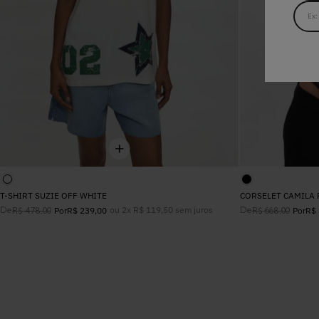
T-SHIRT SUZIE OFF WHITE
CORSELET CAMILA 
De
ou
2
x
R$
119
,
50
sem juros
De
R$
478
,
00
Por
R$
239
,
00
R$
668
,
00
Por
R$