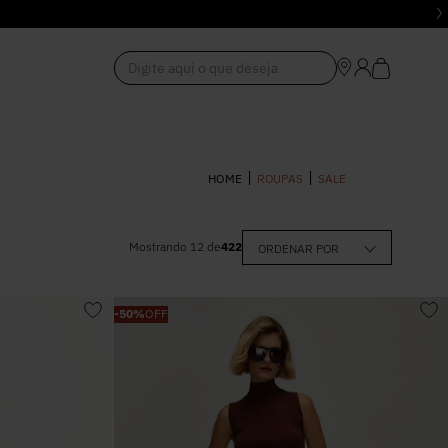
Digite aqui o que deseja
1
º
Vestido
ROUPAS
SALE
2
º
Roupas
Mostrando
12
de
422
ORDENAR POR
0
–
R$ 5.305,00
3
º
Jeans
-
50%
OFF
4
º
Blusa
5
º
Calça