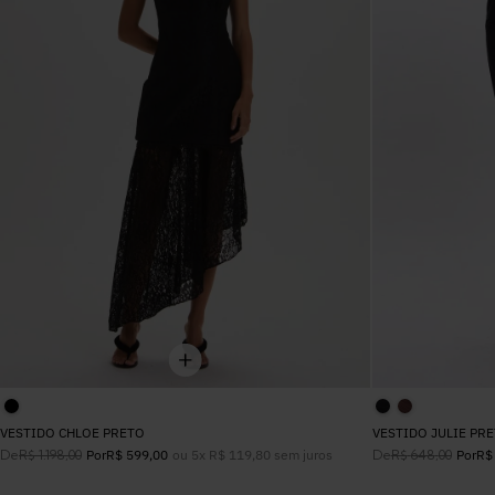
ALFAIATARIA
CORSELET
VERDE
BASIC
TOP
ESTAMPADO
JEANS
ALFAIATARIA
CINZA
TRICOT
JEANS
BEGE
VESTIDO CHLOE PRETO
VESTIDO JULIE PR
De
ou
5
x
R$
119
,
80
sem juros
De
R$
1
.
198
,
00
Por
R$
599
,
00
R$
648
,
00
Por
R$