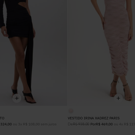
34
36
38
40
42
UN
ETO
VESTIDO IRINA XADREZ PARIS
ou
3
x
R$
108
,
00
sem juros
De
ou
4
x
R$
11
324
,
00
R$
938
,
00
Por
R$
469
,
00