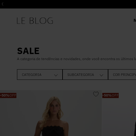
SALE
A categoria de tendências e novidades, onde você encontra os últimos 
CATEGORIA
SUBCATEGORIA
COR PRINCIP
BLUSAS
CURTO
OFF WHITE
-
50%
OFF
-
50%
OFF
CALÇA
MIDI
PRETO
VESTIDO
COLETE
MARROM
CASACOS
T-SHIRT
VERMELHO
BODY
REGATA
ROSA
JAQUETAS
LONGO
AZUL