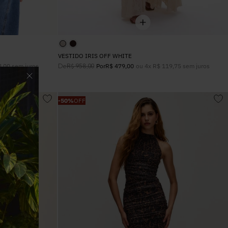
VESTIDO IRIS OFF WHITE
8
,
00
sem juros
De
ou
4
x
R$
119
,
75
sem juros
R$
958
,
00
Por
R$
479
,
00
-
50%
OFF