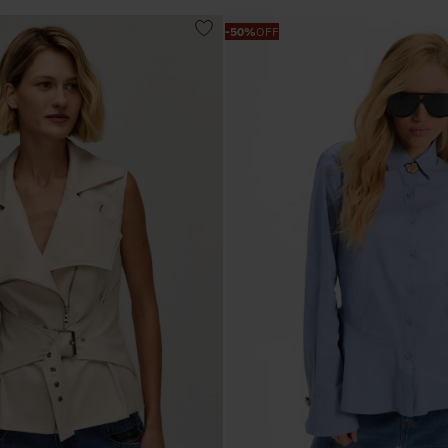
-
50%
OFF