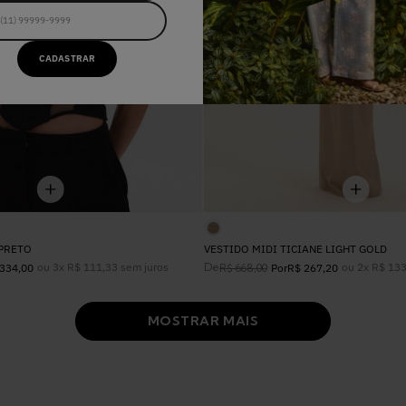
CADASTRAR
PRETO
VESTIDO MIDI TICIANE LIGHT GOLD
ou
3
x
R$
111
,
33
sem juros
De
ou
2
x
R$
13
334
,
00
R$
668
,
00
Por
R$
267
,
20
MOSTRAR MAIS