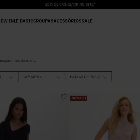
10% DE CASHBACK NO SITE*
NEW IN
LE BASICS
ROUPAS
ACESSÓRIOS
SALE
lançamentos da marca.
AL
TAMANHO
FAIXAS DE PREÇO
R$ 83,0
PP
P
-
50%
OFF
M
G