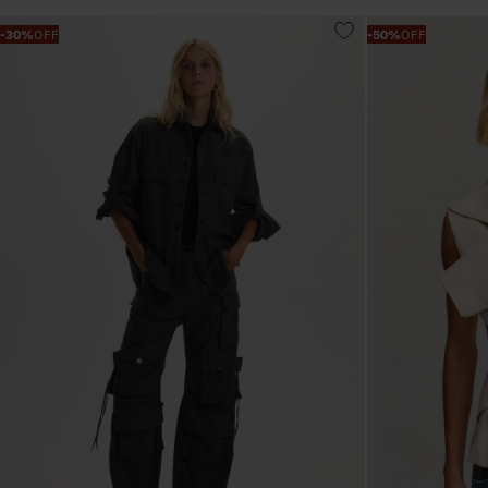
-
30%
OFF
-
50%
OFF