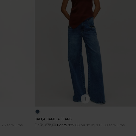
6
º
Colete
7
º
Vestidos
8
º
Calça Jeans
9
º
Camisa
10
º
Vestido Branco
CALÇA CAMILA JEANS
7
,
25
sem juros
De
ou
3
x
R$
113
,
00
sem juros
R$
678
,
00
Por
R$
339
,
00