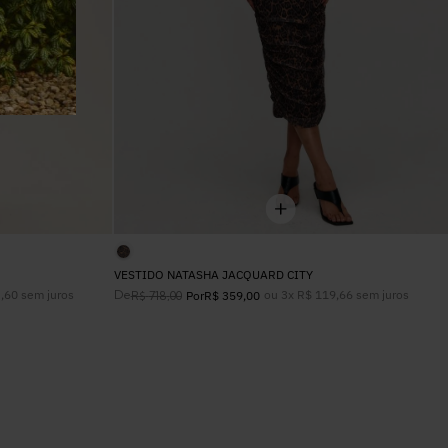
VESTIDO NATASHA JACQUARD CITY
3
,
60
sem juros
De
ou
3
x
R$
119
,
66
sem juros
R$
718
,
00
Por
R$
359
,
00