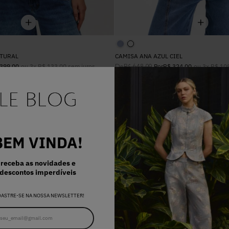
ATURAL
CAMISA ANA AZUL CIEL
ou
3
x
R$
133
,
00
sem juros
De
ou
3
x
R$
10
399
,
00
R$
648
,
00
Por
R$
324
,
00
-
60%
OFF
BEM VINDA!
receba as novidades e
descontos imperdíveis
DASTRE-SE NA NOSSA NEWSLETTER!