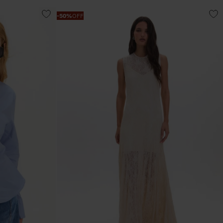
-
50%
OFF