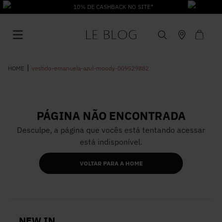
SITE*
vestido-emanuela-azul-moody-009529882
PÁGINA NÃO ENCONTRADA
1
º
Vestido
Desculpe, a página que vocês está tentando acessar
está indisponível.
2
º
Roupas
VOLTAR PARA A HOME
3
º
Jeans
4
º
Blusa
NEW IN