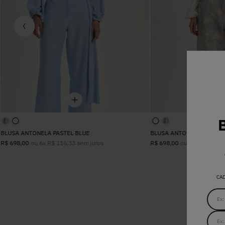
BLUSA ANTONELA PASTEL BLUE
BLUSA ANTONELA OFF WH
ou
6
x
R$
116
,
33
sem juros
ou
6
x
R$
116
,
3
R$
698
,
00
R$
698
,
00
CA