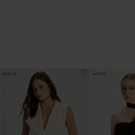
6
º
Vestidos
7
º
Calça Jeans
8
º
Colete
9
º
Camisa
NEW IN
NEW IN
10
º
Corselet