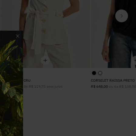
COLETE PATY CRU
CORSELET RAISSA PRETO
ou
8
x
R$
119
,
75
sem juros
ou
6
x
R$
108
,
0
R$
958
,
00
R$
648
,
00