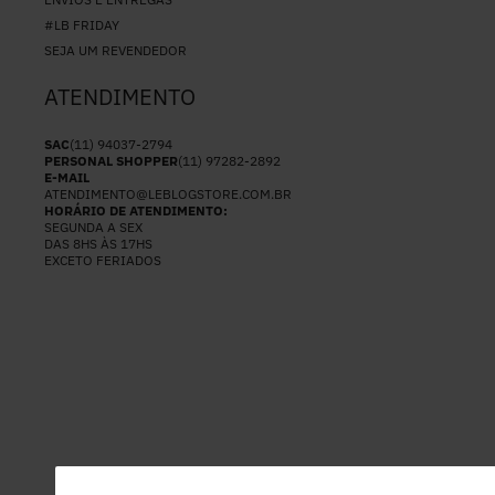
#LB FRIDAY
SEJA UM REVENDEDOR
ATENDIMENTO
SAC
(11) 94037-2794
PERSONAL SHOPPER
(11) 97282-2892
E-MAIL
ATENDIMENTO@LEBLOGSTORE.COM.BR
HORÁRIO DE ATENDIMENTO:
SEGUNDA A SEX
DAS 8HS ÀS 17HS
EXCETO FERIADOS