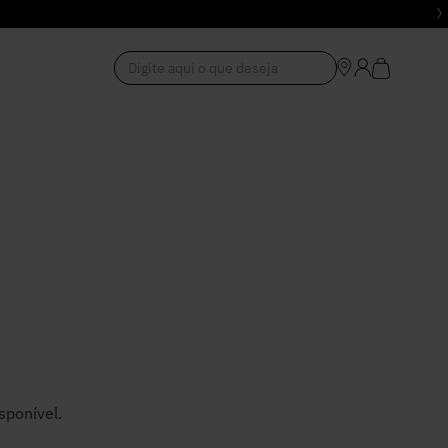
Digite aqui o que deseja
1
º
Vestido
2
º
Roupas
3
º
Jeans
4
º
Blusa
5
º
Calça
sponível.