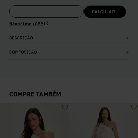
5
º
Calça
Não sei meu CEP
6
º
Colete
DESCRIÇÃO
7
º
Vestidos
COMPOSIÇÃO
8
º
Calça Jeans
9
º
Camisa
COMPRE TAMBÉM
10
º
Vestido Branco