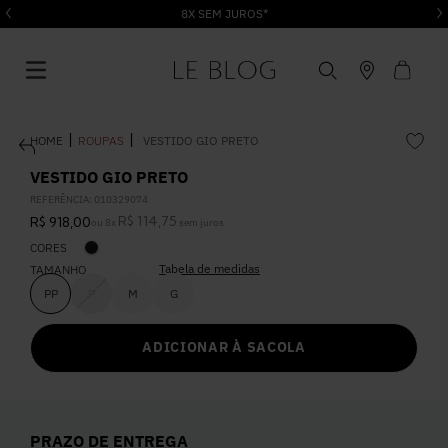
8X SEM JUROS*
ROUPAS
VESTIDO GIO PRETO
VESTIDO GIO PRETO
REFERÊNCIA
:
010329074
R$
114
,
75
R$
918
,
00
ou
8
x
sem juros
1
º
Vestido
CORES
Tabela de medidas
TAMANHO
2
º
Roupas
PP
P
M
G
ADICIONAR À SACOLA
3
º
Jeans
4
º
Blusa
PRAZO DE ENTREGA