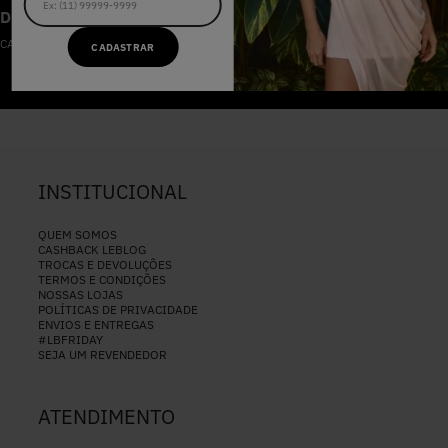
DESCONTOS IMPERDÍVEIS
CADASTRE-SE NA NOSSA NEWSLETTER
CADASTRAR
CADASTRAR
INSTITUCIONAL
QUEM SOMOS
CASHBACK LEBLOG
TROCAS E DEVOLUÇÕES
TERMOS E CONDIÇÕES
NOSSAS LOJAS
POLÍTICAS DE PRIVACIDADE
ENVIOS E ENTREGAS
#LBFRIDAY
SEJA UM REVENDEDOR
ATENDIMENTO