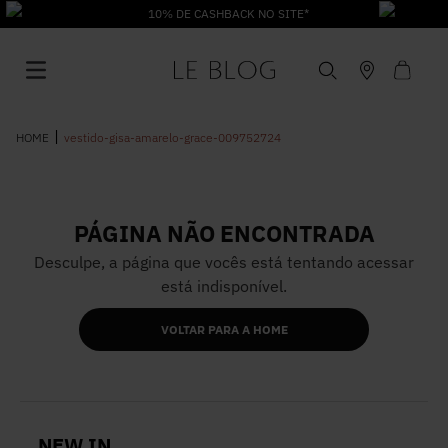
K NO SITE*
vestido-gisa-amarelo-grace-009752724
PÁGINA NÃO ENCONTRADA
1
º
Vestido
Desculpe, a página que vocês está tentando acessar
está indisponível.
2
º
Roupas
VOLTAR PARA A HOME
3
º
Jeans
4
º
Blusa
NEW IN