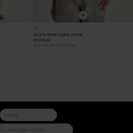
COLETE MAYA FLORAL STONE
R$
698
,
00
ou
6
x
R$
116
,
33
sem juros