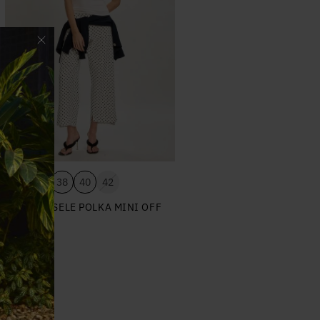
34
36
38
40
42
CALÇA GISELE POLKA MINI OFF
R$ 818,00