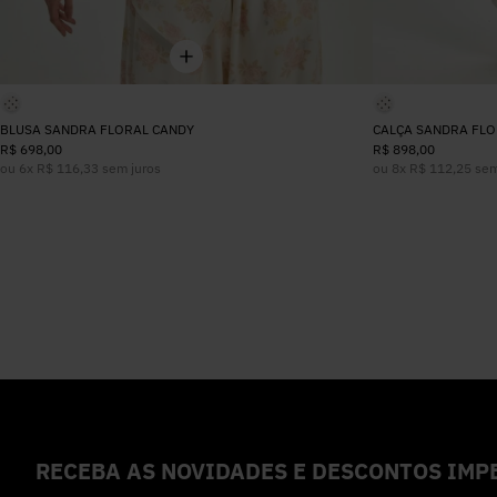
BLUSA SANDRA FLORAL CANDY
CALÇA SANDRA FLO
R$
698
,
00
R$
898
,
00
ou
6
x
R$
116
,
33
sem juros
ou
8
x
R$
112
,
25
sem
RECEBA AS NOVIDADES E DESCONTOS IMPE