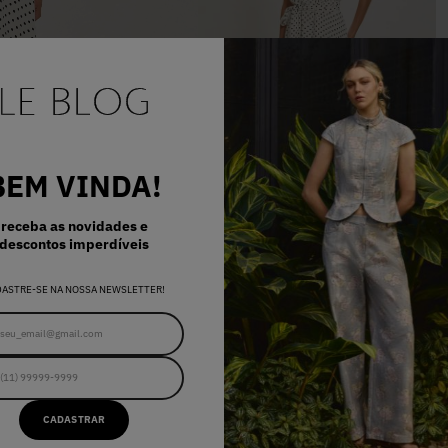
BEM VINDA!
receba as novidades e
descontos imperdíveis
34
36
38
40
42
VESTIDO GISELE POLKA MINI OFF
DASTRE-SE NA NOSSA NEWSLETTER!
R$ 958,00
E..
CADASTRAR