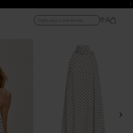
Digite aqui o que deseja
1
º
Vestido
2
º
Roupas
3
º
Jeans
4
º
Blusa
5
º
Calça