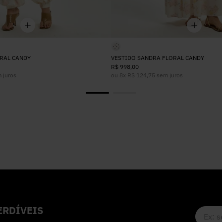
RAL CANDY
VESTIDO SANDRA FLORAL CANDY
R$
998
,
00
 juros
ou
8
x
R$
124
,
75
sem juros
RDÍVEIS