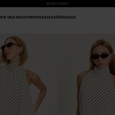
8X SEM JUROS*
NEW IN
LE BASICS
ROUPAS
ACESSÓRIOS
SALE