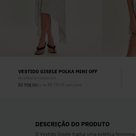
VESTIDO GISELE POLKA MINI OFF
REFERÊNCIA
:
0103341124
R$
119
,
75
R$
958
,
00
ou
8
x
sem juros
DESCRIÇÃO DO PRODUTO
O Vestido Gisele traduz uma estética feminina