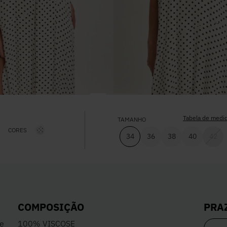
Tabela de medi
TAMANHO
CORES
34
36
38
40
42
PRA
COMPOSIÇÃO
 e
100% VISCOSE