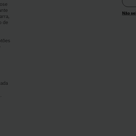
cose
ante
Não se
arra,
o de
otões
e
cada
.