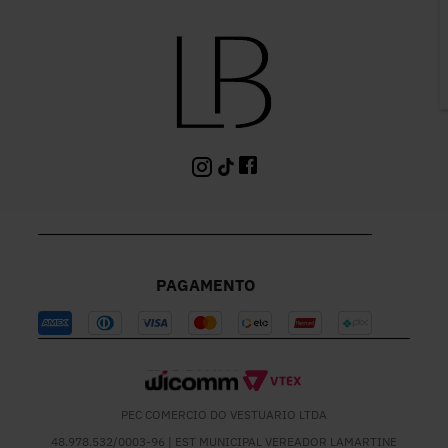
P
PAGAMENTO
PEC COMERCIO DO VESTUARIO LTDA
48.978.532/0003-96 | EST MUNICIPAL VEREADOR LAMARTINE