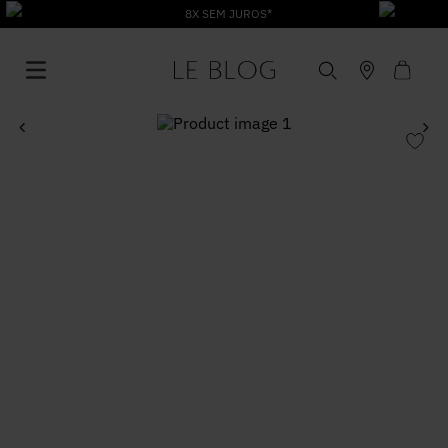
8X SEM JUROS*
1
º
Vestido
2
º
Roupas
3
º
Jeans
4
º
Blusa