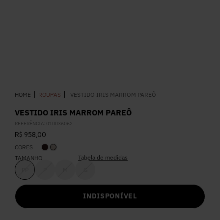
5
º
Calça
6
º
Colete
7
º
Vestidos
ROUPAS
VESTIDO IRIS MARROM PAREÔ
8
º
Calça Jeans
VESTIDO IRIS MARROM PAREÔ
REFERÊNCIA
:
010036062
9
º
Camisa
R$
958
,
00
CORES
10
º
Vestido Branco
Tabela de medidas
TAMANHO
PP
P
M
G
INDISPONÍVEL