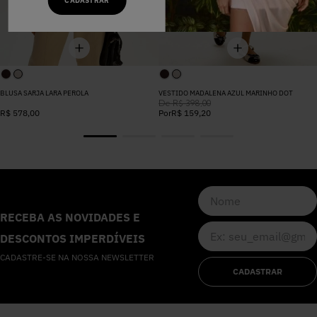
CADASTRAR
BLUSA SARJA LARA PEROLA
VESTIDO MADALENA AZUL MARINHO DOT
De
R$
398
,
00
R$
578
,
00
Por
R$
159
,
20
RECEBA AS NOVIDADES E
DESCONTOS IMPERDÍVEIS
CADASTRE-SE NA NOSSA NEWSLETTER
CADASTRAR