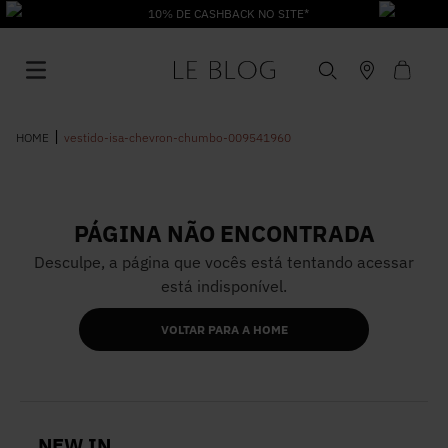
10% DE CASHBACK NO SITE*
vestido-isa-chevron-chumbo-009541960
PÁGINA NÃO ENCONTRADA
1
º
Vestido
Desculpe, a página que vocês está tentando acessar
está indisponível.
2
º
Roupas
VOLTAR PARA A HOME
3
º
Jeans
4
º
Blusa
NEW IN