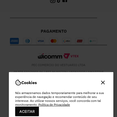
PAGAMENTO
PEC COMERCIO DO VESTUARIO LTDA
48.978.532/0003-96 | EST MUNICIPAL VEREADOR LAMARTINE
JOSE DE OLIVEIRA, 1137 - SETOR MOD 22 DO RODEIO - EXTREMA
- MG
Cookies
Nós armazenamos dados temporariamente para melhorar a sua
experiência de navegação e recomendar conteúdo de seu
interesse. Ao utilizar nossos serviços, você concorda com tal
monitoramento.
Política de Privacidade
ACEITAR