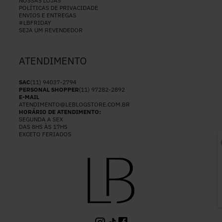
NOSSAS LOJAS
POLÍTICAS DE PRIVACIDADE
ENVIOS E ENTREGAS
#LBFRIDAY
SEJA UM REVENDEDOR
ATENDIMENTO
SAC
(11) 94037-2794
PERSONAL SHOPPER
(11) 97282-2892
E-MAIL
ATENDIMENTO@LEBLOGSTORE.COM.BR
HORÁRIO DE ATENDIMENTO:
SEGUNDA A SEX
DAS 8HS ÀS 17HS
EXCETO FERIADOS
P