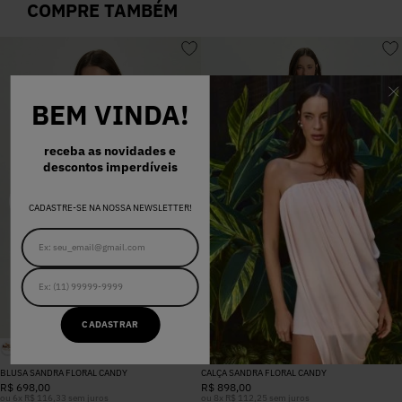
COMPRE TAMBÉM
BEM VINDA!
receba as novidades e
descontos imperdíveis
CADASTRE-SE NA NOSSA NEWSLETTER!
CADASTRAR
BLUSA SANDRA FLORAL CANDY
CALÇA SANDRA FLORAL CANDY
R$
698
,
00
R$
898
,
00
ou
6
x
R$
116
,
33
sem juros
ou
8
x
R$
112
,
25
sem juros