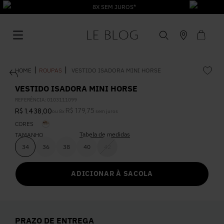
8X SEM JUROS*
ROUPAS
VESTIDO ISADORA MINI HORSE
VESTIDO ISADORA MINI HORSE
REFERÊNCIA
:
0103111099
R$
179
,
75
R$
1
.
438
,
00
ou
8
x
sem juros
1
º
Vestido
CORES
Tabela de medidas
TAMANHO
2
º
Roupas
34
36
38
40
42
ADICIONAR À SACOLA
3
º
Jeans
4
º
Blusa
PRAZO DE ENTREGA