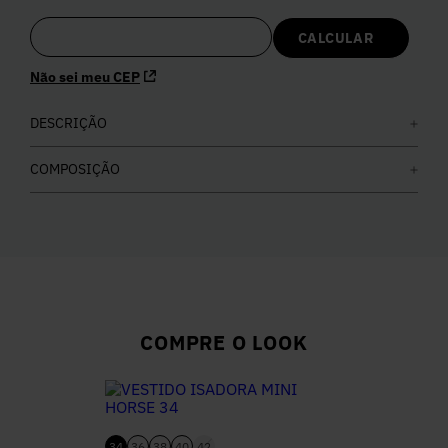
5
º
Calça
Não sei meu CEP
6
º
Colete
DESCRIÇÃO
7
º
Vestidos
COMPOSIÇÃO
8
º
Calça Jeans
9
º
Camisa
10
º
Vestido Branco
COMPRE O LOOK
34
36
38
40
42