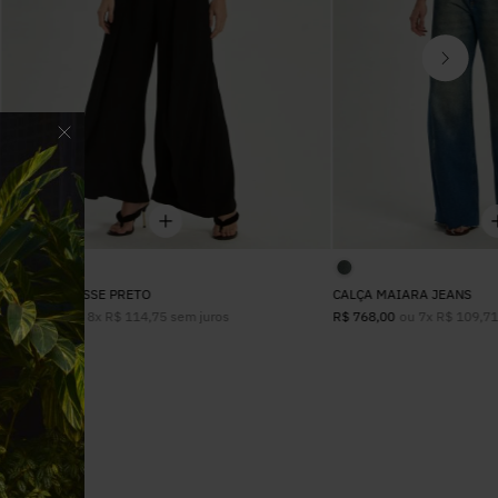
CALÇA CLARISSE PRETO
CALÇA MAIARA JEANS
ou
8
x
R$
114
,
75
sem juros
ou
7
x
R$
109
,
7
R$
918
,
00
R$
768
,
00