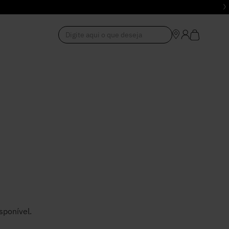
Digite aqui o que deseja
1
º
Vestido
2
º
Roupas
3
º
Jeans
4
º
Blusa
5
º
Calça
sponível.