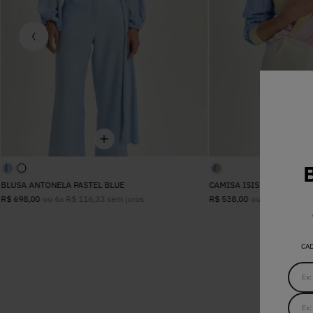
BLUSA ANTONELA PASTEL BLUE
CAMISA ISIS MIX COLORS
ou
6
x
R$
116
,
33
sem juros
ou
5
x
R$
107
,
6
R$
698
,
00
R$
538
,
00
CA