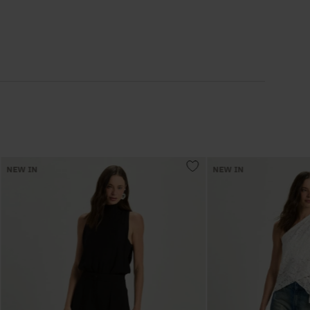
6
º
Vestidos
7
º
Calça Jeans
8
º
Colete
9
º
Camisa
NEW IN
NEW IN
10
º
Corselet