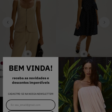
BEM VINDA!
BLUSA SARJA LARA PEROLA
VESTIDO MADALENA AZUL MARINHO DOT
De
R$
398
,
00
R$
578
,
00
Por
R$
159
,
20
receba as novidades e
descontos imperdíveis
CADASTRE-SE NA NOSSA NEWSLETTER!