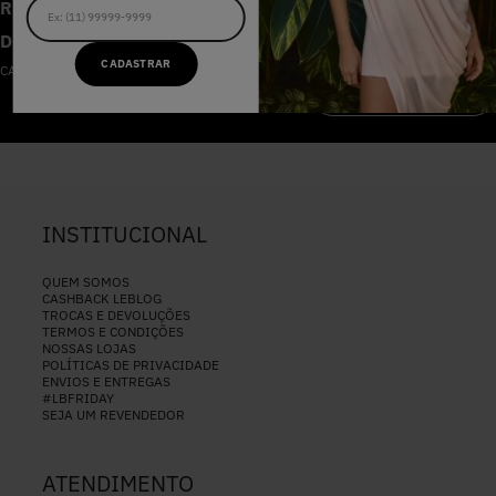
RECEBA AS NOVIDADES E
DESCONTOS IMPERDÍVEIS
CADASTRAR
CADASTRE-SE NA NOSSA NEWSLETTER
CADASTRAR
INSTITUCIONAL
QUEM SOMOS
CASHBACK LEBLOG
TROCAS E DEVOLUÇÕES
TERMOS E CONDIÇÕES
NOSSAS LOJAS
POLÍTICAS DE PRIVACIDADE
ENVIOS E ENTREGAS
#LBFRIDAY
SEJA UM REVENDEDOR
ATENDIMENTO