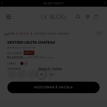
8X SEM JUROS*
ROUPAS
VESTIDO LOLITA CHATEAU
VESTIDO LOLITA CHATEAU
REFERÊNCIA
:
010007092
-
50%
OFF
R$
1
.
298
,
00
1
º
Vestido
R$
108
,
16
R$
649
,
00
ou
6
x
sem juros
CORES
Tabela de medidas
2
º
TAMANHO
Roupas
34
36
38
40
42
3
º
Jeans
ADICIONAR À SACOLA
4
º
Blusa