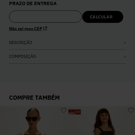
PRAZO DE ENTREGA
5
º
Calça
6
º
Vestidos
Não sei meu CEP
7
º
DESCRIÇÃO
Calça Jeans
COMPOSIÇÃO
8
º
Colete
9
º
Camisa
COMPRE TAMBÉM
10
º
Corselet
-
OFF
60
%