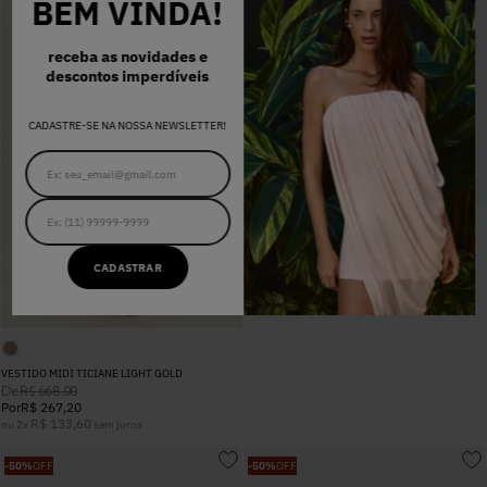
BEM VINDA!
receba as novidades e
descontos imperdíveis
CADASTRE-SE NA NOSSA NEWSLETTER!
CORSELET CAMILA PRETO
CADASTRAR
De
R$
668
,
00
Por
R$
334
,
00
R$
111
,
33
ou
3
x
sem juros
VESTIDO MIDI TICIANE LIGHT GOLD
De
R$
668
,
00
Por
R$
267
,
20
R$
133
,
60
ou
2
x
sem juros
-
50%
OFF
-
50%
OFF