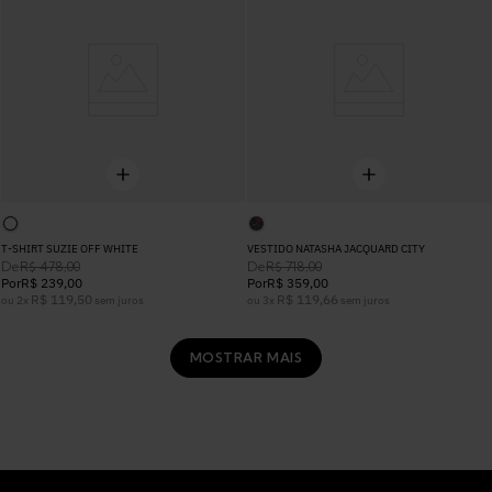
T-SHIRT SUZIE OFF WHITE
VESTIDO NATASHA JACQUARD CITY
De
De
R$
478
,
00
R$
718
,
00
Por
R$
239
,
00
Por
R$
359
,
00
R$
119
,
50
R$
119
,
66
ou
2
x
sem juros
ou
3
x
sem juros
MOSTRAR MAIS