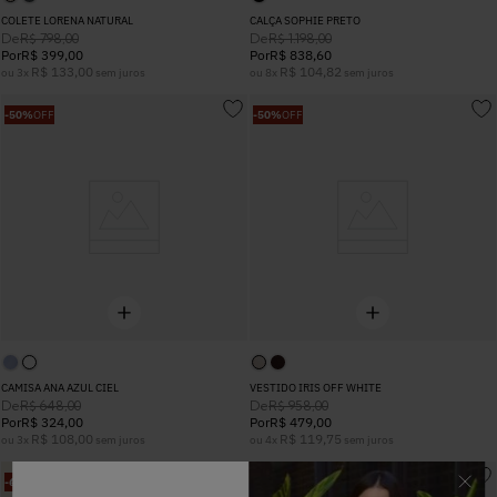
COLETE LORENA NATURAL
CALÇA SOPHIE PRETO
De
De
R$
798
,
00
R$
1
.
198
,
00
Por
R$
399
,
00
Por
R$
838
,
60
R$
133
,
00
R$
104
,
82
ou
3
x
sem juros
ou
8
x
sem juros
-
50%
OFF
-
50%
OFF
CAMISA ANA AZUL CIEL
VESTIDO IRIS OFF WHITE
De
De
R$
648
,
00
R$
958
,
00
Por
R$
324
,
00
Por
R$
479
,
00
R$
108
,
00
R$
119
,
75
ou
3
x
sem juros
ou
4
x
sem juros
-
60%
OFF
-
50%
OFF