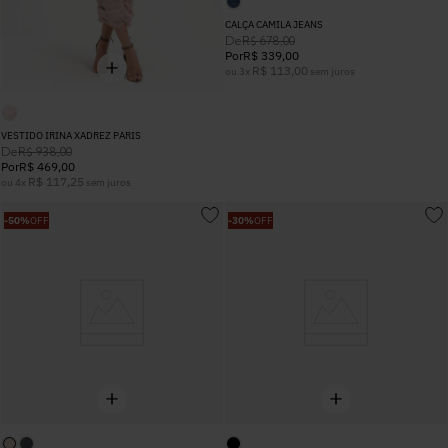
CALÇA CAMILA JEANS
De
R$
678
,
00
Por
R$
339
,
00
R$
113
,
00
ou
3
x
sem juros
VESTIDO IRINA XADREZ PARIS
De
R$
938
,
00
Por
R$
469
,
00
R$
117
,
25
ou
4
x
sem juros
-
50%
OFF
-
30%
OFF