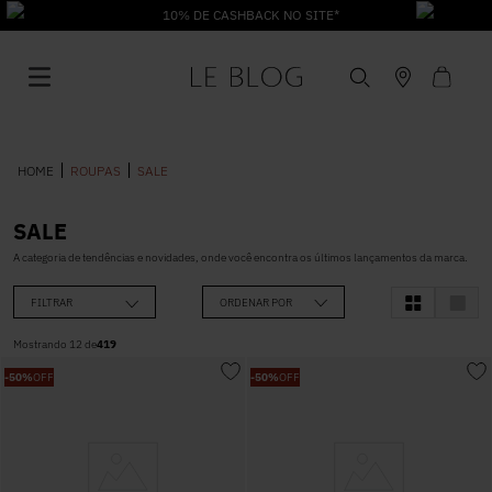
10% DE CASHBACK NO SITE*
ROUPAS
SALE
SALE
1
º
Vestido
A categoria de tendências e novidades, onde você encontra os últimos lançamentos da marca.
FILTRAR
ORDENAR POR
2
º
Roupas
Mostrando
12
de
419
-
50%
OFF
-
50%
OFF
3
º
Jeans
4
º
Blusa