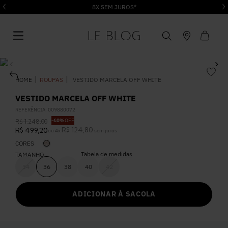
8X SEM JUROS*
ROUPAS
VESTIDO MARCELA OFF WHITE
VESTIDO MARCELA OFF WHITE
REFERÊNCIA
:
009880072
1
º
Vestido
-
60%
OFF
R$
1
.
248
,
00
R$
124
,
80
R$
499
,
20
ou
4
x
sem juros
CORES
2
º
Roupas
Tabela de medidas
TAMANHO
34
36
38
40
42
3
º
Jeans
ADICIONAR À SACOLA
4
º
Blusa