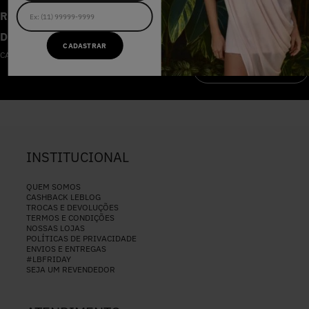
RECEBA AS NOVIDADES E
DESCONTOS IMPERDÍVEIS
CADASTRAR
CADASTRE-SE NA NOSSA NEWSLETTER
CADASTRAR
INSTITUCIONAL
QUEM SOMOS
CASHBACK LEBLOG
TROCAS E DEVOLUÇÕES
TERMOS E CONDIÇÕES
NOSSAS LOJAS
POLÍTICAS DE PRIVACIDADE
ENVIOS E ENTREGAS
#LBFRIDAY
SEJA UM REVENDEDOR