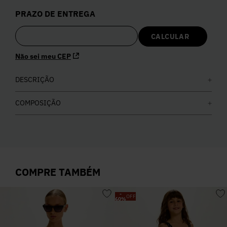
5
º
Calça
PRAZO DE ENTREGA
6
º
Colete
Não sei meu CEP
7
º
Vestidos
DESCRIÇÃO
8
º
Calça Jeans
COMPOSIÇÃO
9
º
Camisa
10
º
Vestido Branco
COMPRE TAMBÉM
-
OFF
60
%