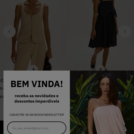
BEM VINDA!
BLUSA SARJA LARA PEROLA
VESTIDO MADALENA AZUL MARINHO DOT
De
R$
398
,
00
receba as novidades e
R$
578
,
00
Por
R$
159
,
20
descontos imperdíveis
CADASTRE-SE NA NOSSA NEWSLETTER!