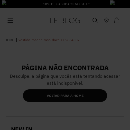
10% DE CASHBACK NO SITE*
vestido-marina-rosa-doce-009864302
PÁGINA NÃO ENCONTRADA
1
º
Vestido
Desculpe, a página que vocês está tentando acessar
está indisponível.
2
º
Roupas
VOLTAR PARA A HOME
3
º
Jeans
4
º
Blusa
NEW IN