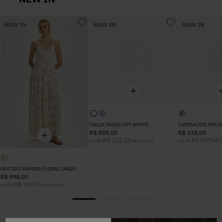
5
º
Calça
NEW IN
NEW IN
NEW IN
6
º
Vestidos
7
º
Colete
8
º
Calça Jeans
CALÇA TÁSSIA OFF WHITE
CAMISA ISIS MIX 
9
º
Camisa
R$
898
,
00
R$
538
,
00
R$
112
,
25
R$
107
,
60
ou
8
x
sem juros
ou
5
x
s
10
º
Vestido Branco
VESTIDO SANDRA FLORAL CANDY
R$
998
,
00
R$
124
,
75
ou
8
x
sem juros