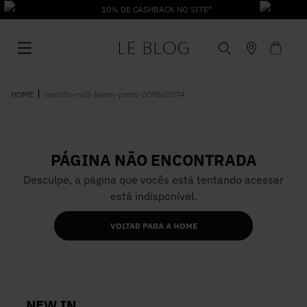
10% DE CASHBACK NO SITE*
vestido-midi-karen-preto-009502074
PÁGINA NÃO ENCONTRADA
1
º
Vestido
Desculpe, a página que vocês está tentando acessar
está indisponível.
2
º
Roupas
VOLTAR PARA A HOME
3
º
Jeans
4
º
Blusa
NEW IN