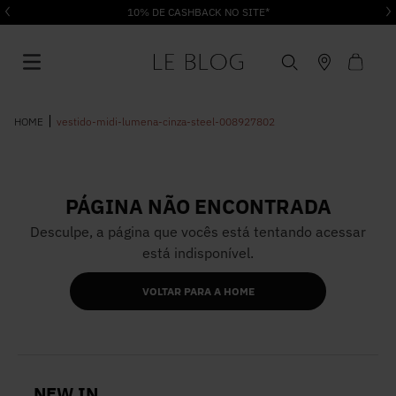
10% DE CASHBACK NO SITE*
vestido-midi-lumena-cinza-steel-008927802
PÁGINA NÃO ENCONTRADA
1
º
Vestido
Desculpe, a página que vocês está tentando acessar
está indisponível.
2
º
Roupas
VOLTAR PARA A HOME
3
º
Jeans
4
º
Blusa
NEW IN