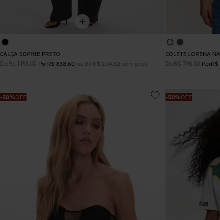
CALÇA SOPHIE PRETO
COLETE LORENA N
De
ou
8
x
R$
104
,
82
sem juros
De
R$
1
.
198
,
00
Por
R$
838
,
60
R$
798
,
00
Por
R$
-
50%
OFF
-
50%
OFF