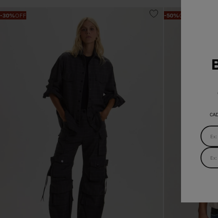
-
30%
OFF
-
50%
OFF
CA