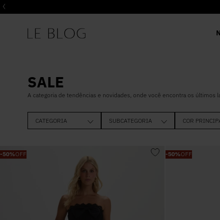
SALE
A categoria de tendências e novidades, onde você encontra os últimos 
CATEGORIA
SUBCATEGORIA
COR PRINCIP
BLUSAS
CURTO
OFF WHITE
-
50%
OFF
-
50%
OFF
CALÇA
MIDI
PRETO
VESTIDO
COLETE
MARROM
CASACOS
T-SHIRT
VERMELHO
BODY
REGATA
ROSA
JAQUETAS
LONGO
ESTAMPADO