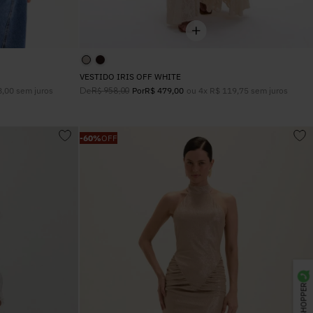
VESTIDO IRIS OFF WHITE
8
,
00
sem juros
De
ou
4
x
R$
119
,
75
sem juros
R$
958
,
00
Por
R$
479
,
00
-
60%
OFF