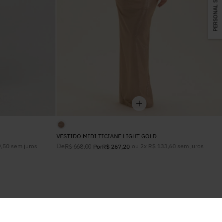
PERSONAL SHOPPER
VESTIDO MIDI TICIANE LIGHT GOLD
9
,
50
sem juros
De
ou
2
x
R$
133
,
60
sem juros
R$
668
,
00
Por
R$
267
,
20