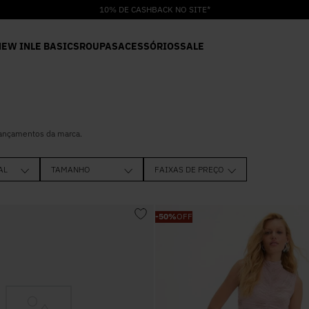
10% DE CASHBACK NO SITE*
NEW IN
LE BASICS
ROUPAS
ACESSÓRIOS
SALE
lançamentos da marca.
AL
TAMANHO
FAIXAS DE PREÇO
R$ 83,0
PP
P
-
50%
OFF
M
G