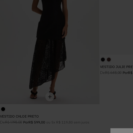
ALFAIATARIA
CORSELET
AZUL
BASIC
TOP
VERDE
JEANS
ALFAIATARIA
CINZA
TRICOT
JEANS
BEGE
VESTIDO JULIE PR
De
R$
648
,
00
Por
R$
VESTIDO CHLOE PRETO
De
ou
5
x
R$
119
,
80
sem juros
R$
1
.
198
,
00
Por
R$
599
,
00