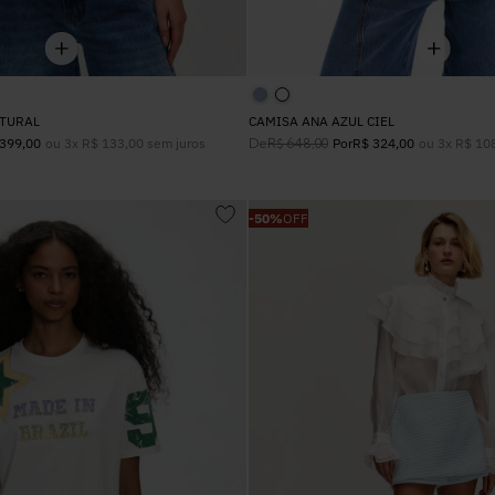
ATURAL
CAMISA ANA AZUL CIEL
ou
3
x
R$
133
,
00
sem juros
De
ou
3
x
R$
10
399
,
00
R$
648
,
00
Por
R$
324
,
00
-
50%
OFF