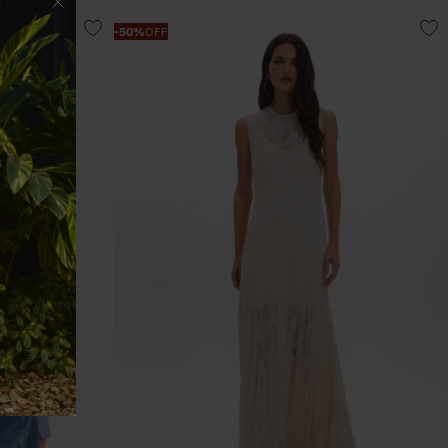
-
50%
OFF