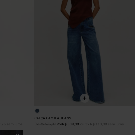
6
º
Colete
7
º
Vestidos
8
º
Calça Jeans
9
º
Camisa
10
º
Vestido Branco
CALÇA CAMILA JEANS
7
,
25
sem juros
De
ou
3
x
R$
113
,
00
sem juros
R$
678
,
00
Por
R$
339
,
00