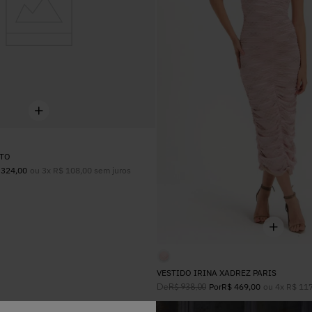
34
36
38
40
42
UN
ETO
ou
3
x
R$
108
,
00
sem juros
324
,
00
VESTIDO IRINA XADREZ PARIS
De
ou
4
x
R$
11
R$
938
,
00
Por
R$
469
,
00