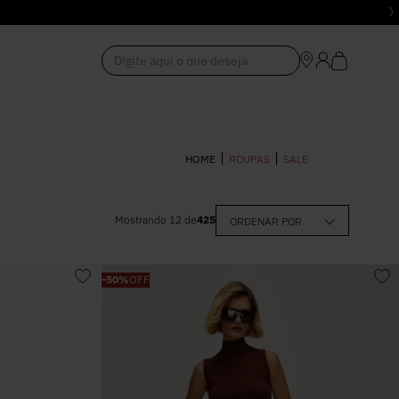
Digite aqui o que deseja
1
º
Vestido
ROUPAS
SALE
2
º
Roupas
Mostrando
12
de
425
ORDENAR POR
0
–
R$ 5.305,00
3
º
Jeans
-
50%
OFF
4
º
Blusa
5
º
Calça