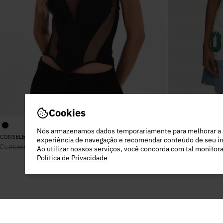
Cookies
Nós armazenamos dados temporariamente para melhorar a
CORSELET CAMILA PRETO
T-SHIRT SUZIE OFF
experiência de navegação e recomendar conteúdo de seu in
De
ou
3
x
R$
111
,
33
sem juros
De
R$
668
,
00
Por
R$
334
,
00
R$
478
,
00
Por
R$
Ao utilizar nossos serviços, você concorda com tal monito
Política de Privacidade