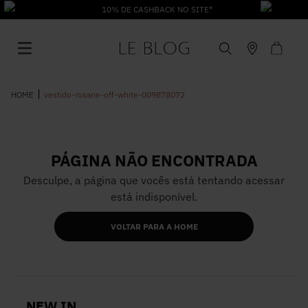
10% DE CASHBACK NO SITE*
vestido-rosane-off-white-009878072
PÁGINA NÃO ENCONTRADA
1
º
Vestido
Desculpe, a página que vocês está tentando acessar
está indisponível.
2
º
Roupas
VOLTAR PARA A HOME
3
º
Jeans
4
º
Blusa
NEW IN