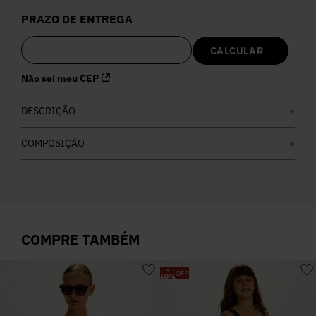
5
º
Calça
PRAZO DE ENTREGA
6
º
Colete
Não sei meu CEP
7
º
Vestidos
DESCRIÇÃO
8
º
Calça Jeans
COMPOSIÇÃO
9
º
Camisa
10
º
Vestido Branco
COMPRE TAMBÉM
-
OFF
60
%