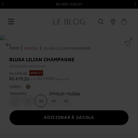
8X SEM JUROS*
ROUPAS
BLUSA LILIAN CHAMPAGNE
BLUSA LILIAN CHAMPAGNE
REFERÊNCIA
:
009916429
1
º
Vestido
-
60%
OFF
R$
1
.
198
,
00
R$
119
,
80
R$
479
,
20
ou
4
x
sem juros
CORES
2
º
Roupas
Tabela de medidas
TAMANHO
34
36
38
40
42
3
º
Jeans
ADICIONAR À SACOLA
4
º
Blusa