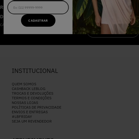
RECEBA AS NOVIDADES E
DESCONTOS IMPERDÍVEIS
CADASTRAR
CADASTRE-SE NA NOSSA NEWSLETTER
CADASTRAR
INSTITUCIONAL
QUEM SOMOS
CASHBACK LEBLOG
TROCAS E DEVOLUÇÕES
TERMOS E CONDIÇÕES
NOSSAS LOJAS
POLÍTICAS DE PRIVACIDADE
ENVIOS E ENTREGAS
#LBFRIDAY
SEJA UM REVENDEDOR