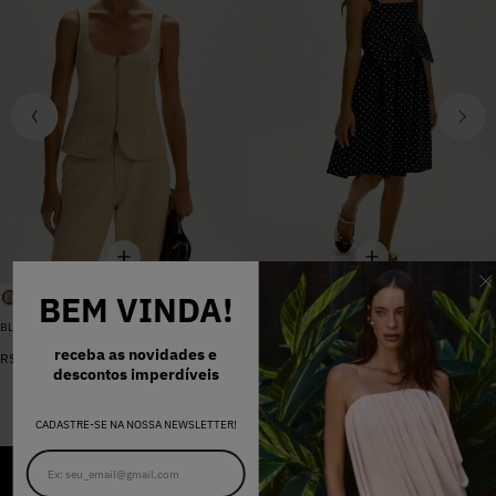
BEM VINDA!
BLUSA SARJA LARA PEROLA
VESTIDO MADALENA AZUL MARINHO DOT
De
R$
398
,
00
receba as novidades e
R$
578
,
00
Por
R$
159
,
20
descontos imperdíveis
CADASTRE-SE NA NOSSA NEWSLETTER!