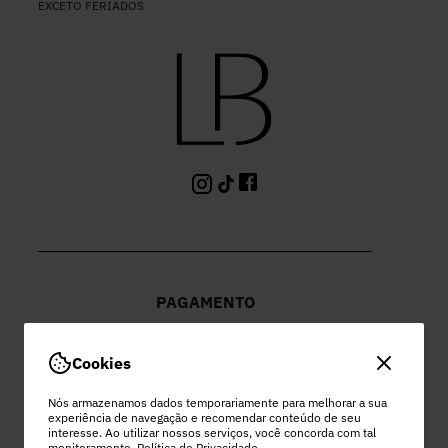
EXCETO FERIADOS
PAGAMENTO
Cookies
Nós armazenamos dados temporariamente para melhorar a sua
experiência de navegação e recomendar conteúdo de seu
PEC COMERCIO DO VESTUARIO LTDA
interesse. Ao utilizar nossos serviços, você concorda com tal
monitoramento.
Política de Privacidade