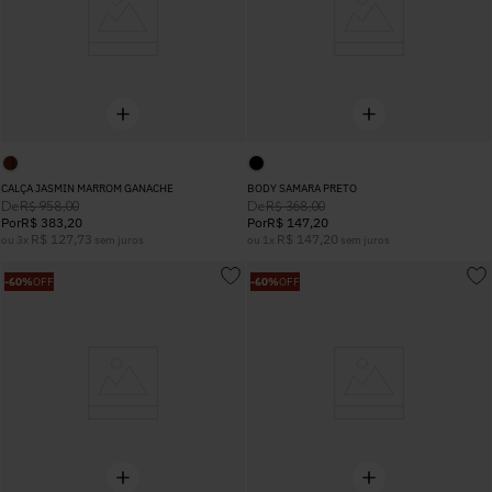
CALÇA JASMIN MARROM GANACHE
BODY SAMARA PRETO
De
De
R$
958
,
00
R$
368
,
00
Por
R$
383
,
20
Por
R$
147
,
20
R$
127
,
73
R$
147
,
20
ou
3
x
sem juros
ou
1
x
sem juros
-
60%
OFF
-
60%
OFF