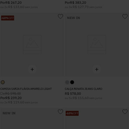
Por
R$
267
,
20
Por
R$
383
,
20
R$
133
,
60
R$
127
,
73
ou
2
x
sem juros
ou
3
x
sem juros
NEW IN
-
60%
OFF
CAMISA SARJA FLÁVIA AMARELO LIGHT
CALÇA RENATA JEANS CLARO
De
R$
598
,
00
R$
578
,
00
Por
R$
239
,
20
R$
115
,
60
ou
5
x
sem juros
R$
119
,
60
ou
2
x
sem juros
NEW IN
-
60%
OFF