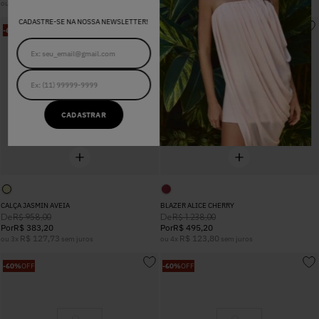
R$
199
,
20
ou
1
x
sem juros
CADASTRE-SE NA NOSSA NEWSLETTER!
-
60%
OFF
-
60%
OFF
CADASTRAR
CALÇA JASMIN AVEIA
BLAZER ALICE CHERRY
De
De
R$
958
,
00
R$
1
.
238
,
00
Por
R$
383
,
20
Por
R$
495
,
20
R$
127
,
73
R$
123
,
80
ou
3
x
sem juros
ou
4
x
sem juros
-
60%
OFF
-
60%
OFF