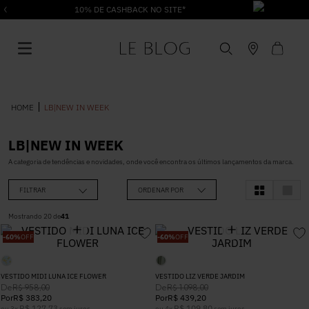
10% DE CASHBACK NO SITE*
LB|NEW IN WEEK
LB|NEW IN WEEK
1
º
Vestido
A categoria de tendências e novidades, onde você encontra os últimos lançamentos da marca.
FILTRAR
ORDENAR POR
2
º
Roupas
Mostrando
20
de
41
-
60%
OFF
-
60%
OFF
3
º
Jeans
VESTIDO MIDI LUNA ICE FLOWER
VESTIDO LIZ VERDE JARDIM
4
º
Blusa
De
De
R$
958
,
00
R$
1
.
098
,
00
Por
R$
383
,
20
Por
R$
439
,
20
R$
127
,
73
R$
109
,
80
ou
3
x
sem juros
ou
4
x
sem juros