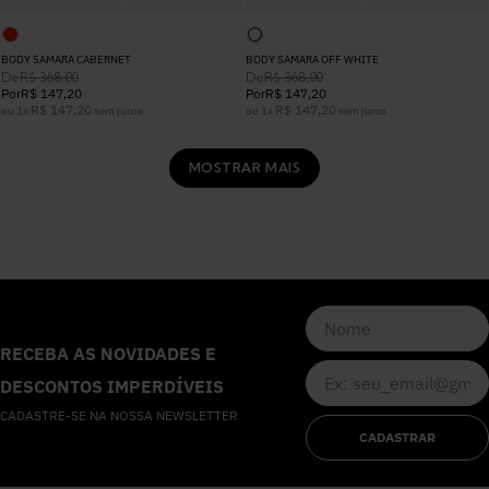
BODY SAMARA CABERNET
BODY SAMARA OFF WHITE
De
De
R$
368
,
00
R$
368
,
00
Por
R$
147
,
20
Por
R$
147
,
20
R$
147
,
20
R$
147
,
20
ou
1
x
sem juros
ou
1
x
sem juros
MOSTRAR MAIS
RECEBA AS NOVIDADES E
DESCONTOS IMPERDÍVEIS
CADASTRE-SE NA NOSSA NEWSLETTER
CADASTRAR