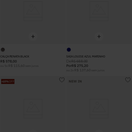
CALÇA RENATA BLACK
SAIA LOUISE AZUL MARINHO
De
R$
578
,
00
R$
688
,
00
R$
115
,
60
Por
R$
275
,
20
ou
5
x
sem juros
R$
137
,
60
ou
2
x
sem juros
NEW IN
-
60%
OFF