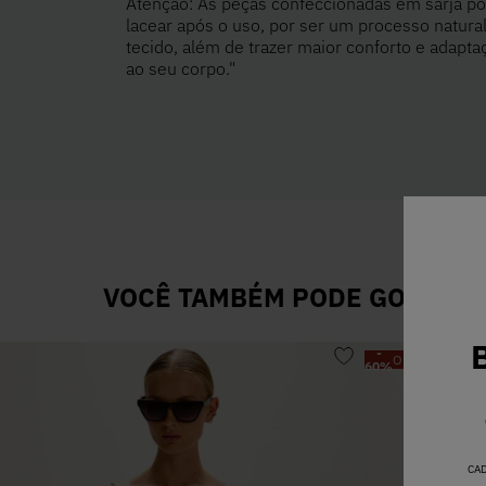
Atenção: As peças confeccionadas em sarja 
lacear após o uso, por ser um processo natura
tecido, além de trazer maior conforto e adapta
ao seu corpo."
VOCÊ TAMBÉM PODE GOSTAR D
-
OFF
60
%
CA