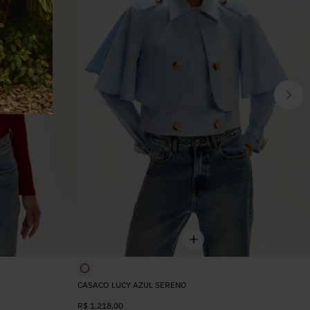
CASACO LUCY AZUL SERENO
R$
1.218
,
00