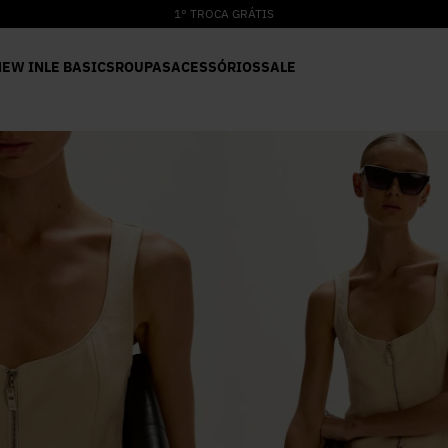
1° TROCA GRÁTIS
NEW IN
LE BASICS
ROUPAS
ACESSÓRIOS
SALE