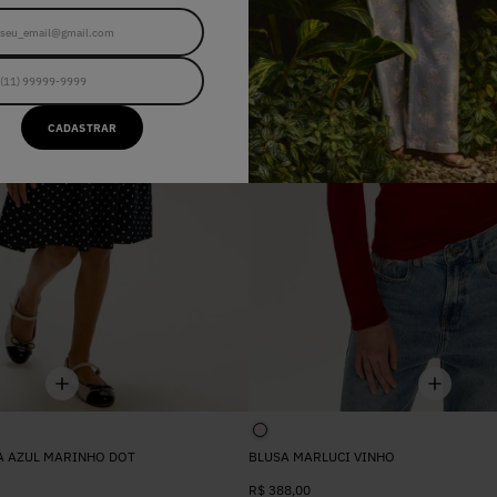
CADASTRAR
A AZUL MARINHO DOT
BLUSA MARLUCI VINHO
R$
388
,
00