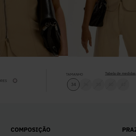
Tabela de medidas
TAMANHO
ORES
34
36
38
40
42
PRA
COMPOSIÇÃO