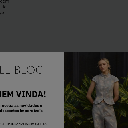
podem
l do
ção
E..
BEM VINDA!
receba as novidades e
descontos imperdíveis
DASTRE-SE NA NOSSA NEWSLETTER!