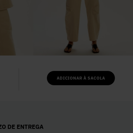
6
º
Colete
7
º
Vestidos
8
º
Camisa
9
º
Calça Jeans
10
º
Vestido Branco
ADICIONAR À SACOLA
ZO DE ENTREGA