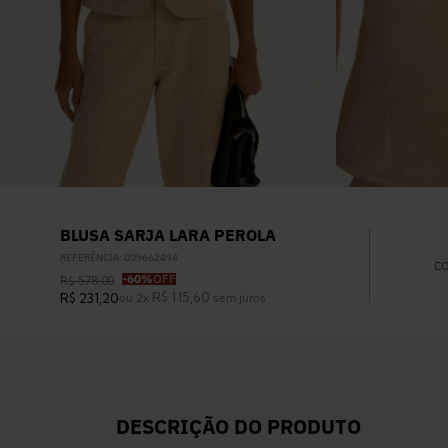
BLUSA SARJA LARA PEROLA
REFERÊNCIA
:
009662494
C
-
60%
OFF
R$
578
,
00
R$
115
,
60
R$
231
,
20
ou
2
x
sem juros
DESCRIÇÃO DO PRODUTO