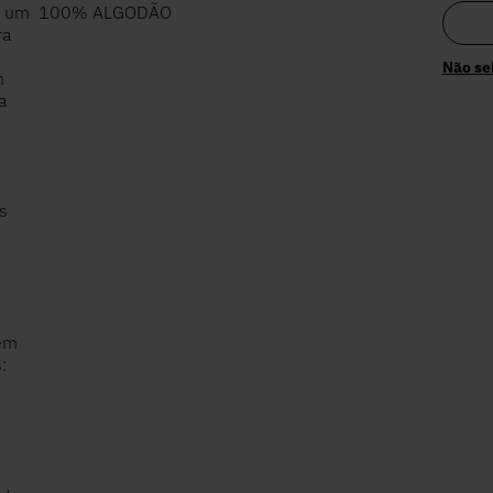
é um
100% ALGODÃO
ra
Não se
m
a
s
 em
: