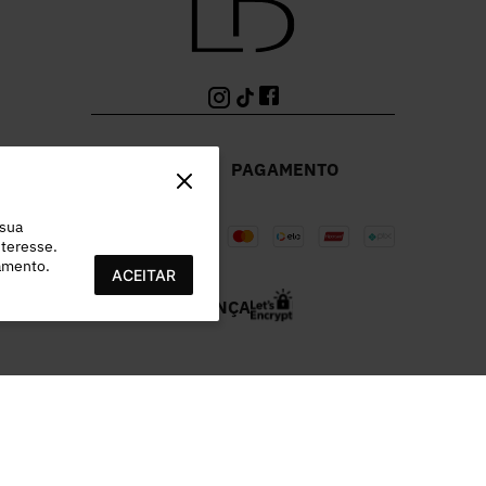
PAGAMENTO
 sua
teresse.
ramento.
ACEITAR
SEGURANÇA
978.532/0003-96 | EST MUNICIPAL VEREADOR LAMARTINE JOSE DE OL