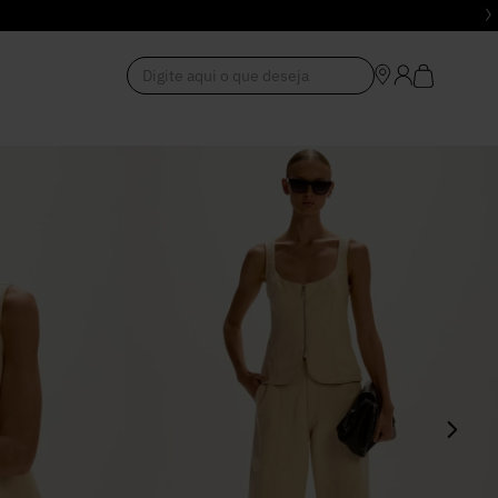
Digite aqui o que deseja
1
º
Vestido
2
º
Roupas
3
º
Jeans
4
º
Blusa
5
º
Calça