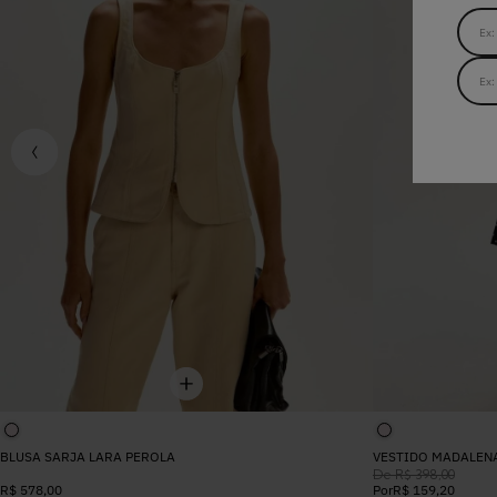
BLUSA SARJA LARA PEROLA
VESTIDO MADALEN
De
R$
398
,
00
R$
578
,
00
Por
R$
159
,
20