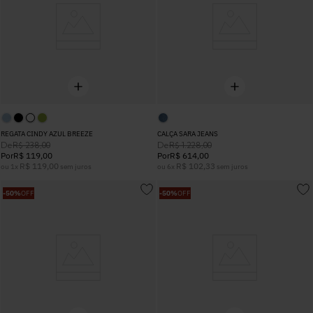
REGATA CINDY AZUL BREEZE
CALÇA SARA JEANS
De
De
R$
238
,
00
R$
1
.
228
,
00
Por
R$
119
,
00
Por
R$
614
,
00
R$
119
,
00
R$
102
,
33
ou
1
x
sem juros
ou
6
x
sem juros
-
50%
OFF
-
50%
OFF