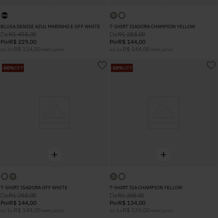
BLUSA DENISE AZUL MARINHO E OFF WHITE
T-SHIRT ISADORA CHAMPION YELLOW
De
De
R$
458
,
00
R$
288
,
00
Por
R$
229
,
00
Por
R$
144
,
00
R$
114
,
50
R$
144
,
00
ou
2
x
sem juros
ou
1
x
sem juros
-
50%
OFF
-
50%
OFF
T-SHIRT ISADORA OFF WHITE
T-SHIRT ISA CHAMPION YELLOW
De
De
R$
288
,
00
R$
268
,
00
Por
R$
144
,
00
Por
R$
134
,
00
R$
144
,
00
R$
134
,
00
ou
1
x
sem juros
ou
1
x
sem juros