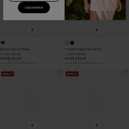
CADASTRAR
BLUSA LAIS LISTRADO
T-SHIRT NANDA OFF WHITE
De
De
R$
528
,
00
R$
308
,
00
Por
R$
264
,
00
Por
R$
154
,
00
R$
132
,
00
R$
154
,
00
ou
2
x
sem juros
ou
1
x
sem juros
-
50%
OFF
-
50%
OFF