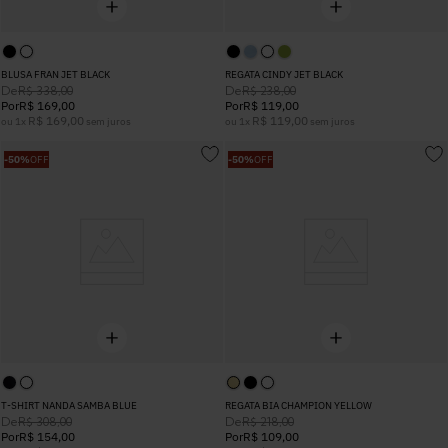
BLUSA FRAN JET BLACK
REGATA CINDY JET BLACK
De
De
R$
338
,
00
R$
238
,
00
Por
R$
169
,
00
Por
R$
119
,
00
R$
169
,
00
R$
119
,
00
ou
1
x
sem juros
ou
1
x
sem juros
-
50%
OFF
-
50%
OFF
T-SHIRT NANDA SAMBA BLUE
REGATA BIA CHAMPION YELLOW
De
De
R$
308
,
00
R$
218
,
00
Por
R$
154
,
00
Por
R$
109
,
00