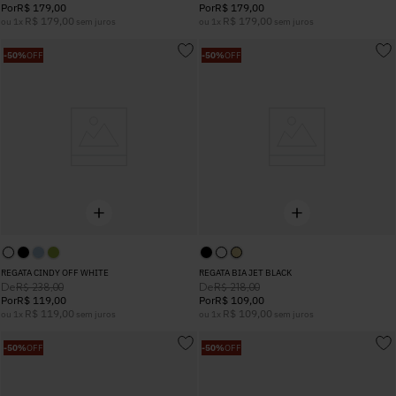
Por
R$
179
,
00
Por
R$
179
,
00
R$
179
,
00
R$
179
,
00
ou
1
x
sem juros
ou
1
x
sem juros
-
50%
OFF
-
50%
OFF
REGATA CINDY OFF WHITE
REGATA BIA JET BLACK
De
De
R$
238
,
00
R$
218
,
00
Por
R$
119
,
00
Por
R$
109
,
00
R$
119
,
00
R$
109
,
00
ou
1
x
sem juros
ou
1
x
sem juros
-
50%
OFF
-
50%
OFF