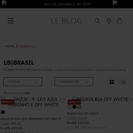
10% DE CASHBACK NO SITE*
LB|BRASIL
LB|BRASIL
1
º
Vestido
A categoria de tendências e novidades, onde você encontra os últimos lançamentos da marca.
FILTRAR
ORDENAR POR
2
º
Roupas
Mostrando
23
de
23
-
50%
OFF
-
50%
OFF
3
º
Jeans
REGATA BIA OFF WHITE
De
R$
218
,
00
JAQUETA CLÉO AZUL MARINHO E OFF WHITE
4
º
Blusa
Por
R$
109
,
00
De
R$
998
,
00
R$
109
,
00
ou
1
x
sem juros
Por
R$
499
,
00
R$
124
,
75
ou
4
x
sem juros