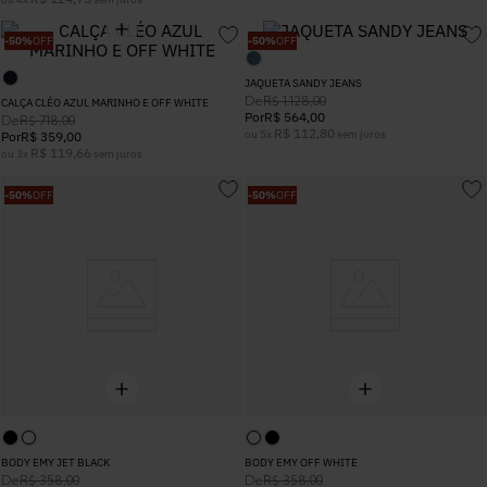
5
º
Calça
-
50%
OFF
-
50%
OFF
JAQUETA SANDY JEANS
6
º
Colete
De
R$
1
.
128
,
00
CALÇA CLÉO AZUL MARINHO E OFF WHITE
Por
R$
564
,
00
De
R$
718
,
00
R$
112
,
80
ou
5
x
sem juros
Por
R$
359
,
00
7
º
Vestidos
R$
119
,
66
ou
3
x
sem juros
-
50%
OFF
-
50%
OFF
8
º
Calça Jeans
9
º
Camisa
10
º
Vestido Branco
BODY EMY JET BLACK
BODY EMY OFF WHITE
De
De
R$
358
,
00
R$
358
,
00