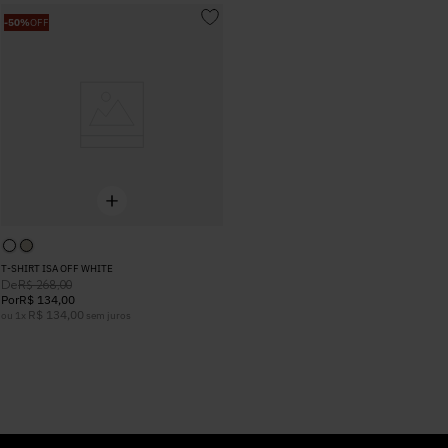
-
50%
OFF
T-SHIRT ISA OFF WHITE
De
R$
268
,
00
Por
R$
134
,
00
R$
134
,
00
ou
1
x
sem juros