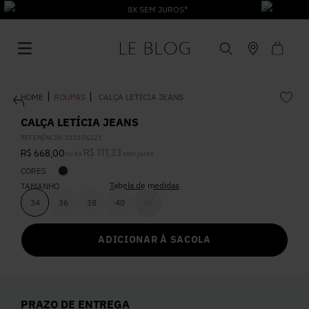
8X SEM JUROS*
ROUPAS
CALÇA LETÍCIA JEANS
CALÇA LETÍCIA JEANS
REFERÊNCIA
:
010176221
R$
111
,
33
R$
668
,
00
ou
6
x
sem juros
1
º
Vestido
CORES
Tabela de medidas
TAMANHO
2
º
Roupas
34
36
38
40
42
ADICIONAR À SACOLA
3
º
Jeans
4
º
Blusa
PRAZO DE ENTREGA