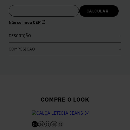
5
º
Calça
Não sei meu CEP
6
º
Colete
DESCRIÇÃO
7
º
Vestidos
COMPOSIÇÃO
8
º
Calça Jeans
9
º
Camisa
10
º
Vestido Branco
COMPRE O LOOK
34
36
38
40
42