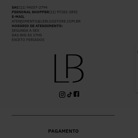
SAC
(11) 94037-2794
PERSONAL SHOPPER
(11) 97282-2892
E-MAIL
ATENDIMENTO@LEBLOGSTORE.COM.BR
HORÁRIO DE ATENDIMENTO:
SEGUNDA A SEX
DAS 8HS ÀS 17HS
EXCETO FERIADOS
P
PAGAMENTO