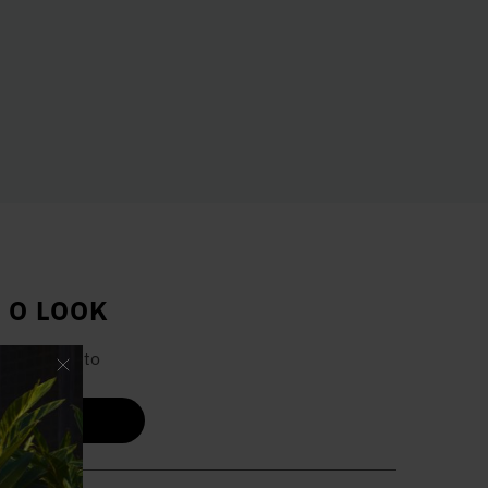
 O LOOK
ual completo
 O LOOK