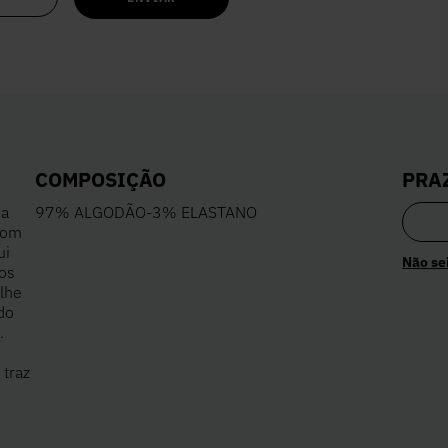
PRA
COMPOSIÇÃO
ma
97% ALGODÃO-3% ELASTANO
Com
ui
Não se
dos
alhe
do
.
 traz