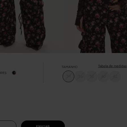
Tabela de medidas
TAMANHO
ORES
34
36
38
40
42
ENVIAR