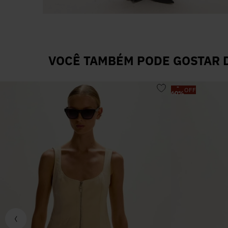
VOCÊ TAMBÉM PODE GOSTAR D
-
OFF
60
%