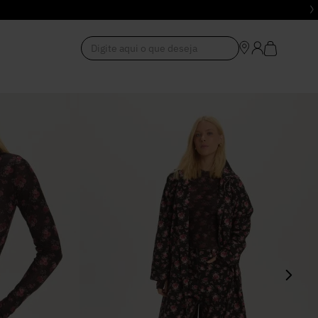
Digite aqui o que deseja
1
º
Vestido
2
º
Roupas
3
º
Jeans
4
º
Blusa
5
º
Calça