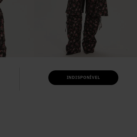
6
º
Colete
7
º
Vestidos
8
º
Camisa
9
º
Calça Jeans
INDISPONÍVEL
10
º
Vestido Branco