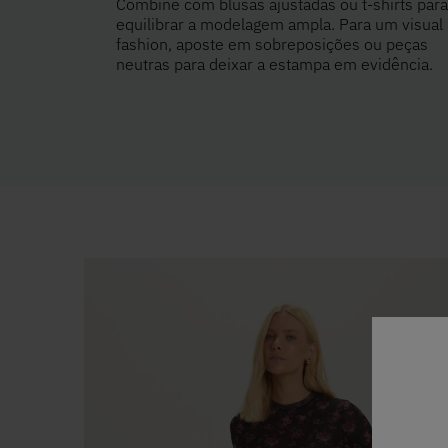
Combine com blusas ajustadas ou t-shirts para
equilibrar a modelagem ampla. Para um visual
fashion, aposte em sobreposições ou peças
neutras para deixar a estampa em evidência.