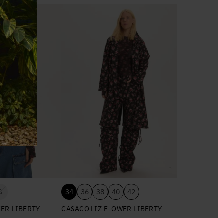
G
34
36
38
40
42
WER LIBERTY
CASACO LIZ FLOWER LIBERTY