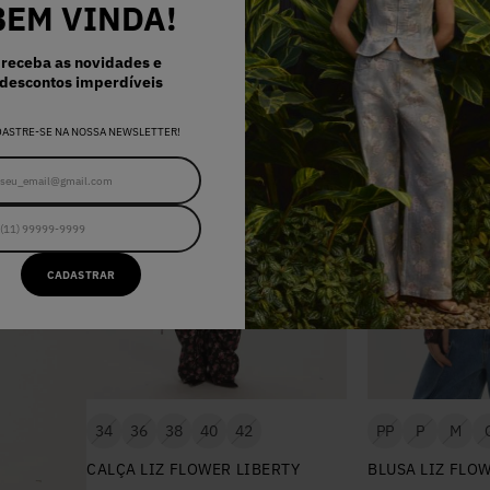
BEM VINDA!
receba as novidades e
descontos imperdíveis
DASTRE-SE NA NOSSA NEWSLETTER!
CADASTRAR
34
36
38
40
42
PP
P
M
CALÇA LIZ FLOWER LIBERTY
BLUSA LIZ FLO