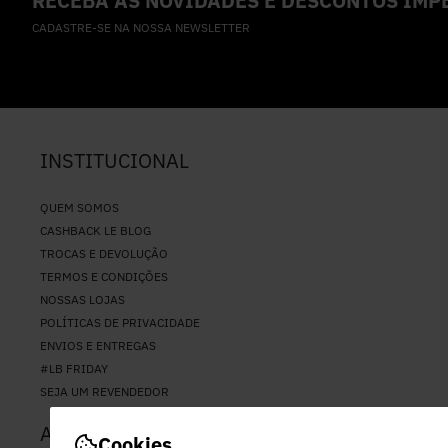
RECEBA AS NOVIDADES E DESCONTOS IMPE
CADASTRE-SE NA NOSSA NEWSLETTER
INSTITUCIONAL
QUEM SOMOS
CASHBACK LE BLOG
TROCAS E DEVOLUÇÃO
TERMOS E CONDIÇÕES
NOSSAS LOJAS
POLÍTICAS DE PRIVACIDADE
ENVIOS E ENTREGAS
#LB FRIDAY
SEJA UM REVENDEDOR
ATENDIMENTO
Cookies