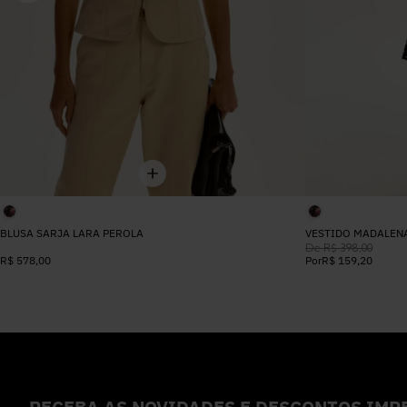
BLUSA SARJA LARA PEROLA
VESTIDO MADALEN
De
R$
398
,
00
R$
578
,
00
Por
R$
159
,
20