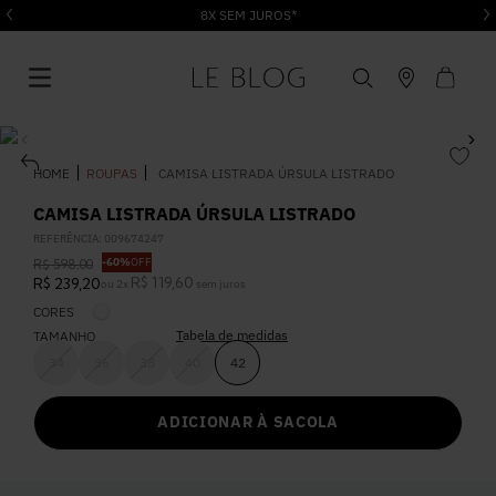
8X SEM JUROS*
ROUPAS
CAMISA LISTRADA ÚRSULA LISTRADO
CAMISA LISTRADA ÚRSULA LISTRADO
REFERÊNCIA
:
009674247
1
º
Vestido
-
60%
OFF
R$
598
,
00
R$
119
,
60
R$
239
,
20
ou
2
x
sem juros
CORES
2
º
Roupas
Tabela de medidas
TAMANHO
34
36
38
40
42
3
º
Jeans
ADICIONAR À SACOLA
4
º
Blusa