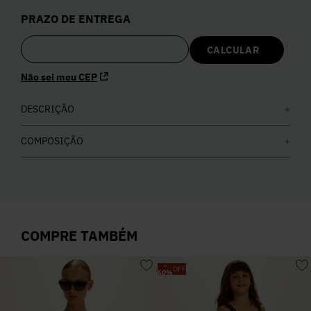
5
º
Calça
PRAZO DE ENTREGA
6
º
Colete
Não sei meu CEP
7
º
Vestidos
DESCRIÇÃO
8
º
Calça Jeans
COMPOSIÇÃO
9
º
Camisa
10
º
Vestido Branco
COMPRE TAMBÉM
-
OFF
60
%