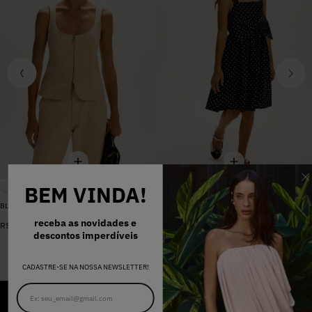
BEM VINDA!
BLUSA SARJA LARA PEROLA
VESTIDO MADALENA AZUL MARINHO DOT
De
R$
398
,
00
receba as novidades e
R$
578
,
00
Por
R$
159
,
20
descontos imperdíveis
CADASTRE-SE NA NOSSA NEWSLETTER!