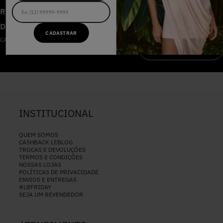
RECEBA AS NOVIDADES E
DESCONTOS IMPERDÍVEIS
CADASTRAR
CADASTRE-SE NA NOSSA NEWSLETTER
CADASTRAR
INSTITUCIONAL
QUEM SOMOS
CASHBACK LEBLOG
TROCAS E DEVOLUÇÕES
TERMOS E CONDIÇÕES
NOSSAS LOJAS
POLÍTICAS DE PRIVACIDADE
ENVIOS E ENTREGAS
#LBFRIDAY
SEJA UM REVENDEDOR