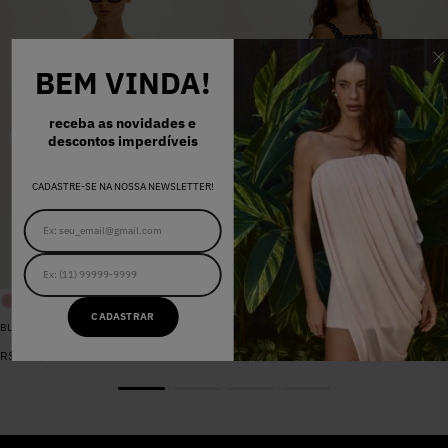
BEM VINDA!
receba as novidades e
descontos imperdíveis
CADASTRE-SE NA NOSSA NEWSLETTER!
CADASTRAR
BLUSA SARJA LARA PEROLA
VESTIDO MADALENA AZUL MARINHO DOT
De
R$
398
,
00
R$
578
,
00
Por
R$
159
,
20