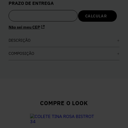
PRAZO DE ENTREGA
5
º
Calça
6
º
Colete
Não sei meu CEP
7
º
DESCRIÇÃO
Vestidos
COMPOSIÇÃO
8
º
Calça Jeans
9
º
Camisa
10
º
Vestido Branco
COMPRE O LOOK