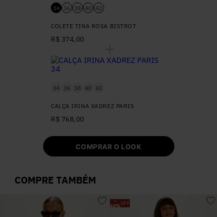
34
36
38
40
42
COLETE TINA ROSA BISTROT
R$ 374,00
34
36
38
40
42
CALÇA IRINA XADREZ PARIS
R$ 768,00
COMPRAR O LOOK
COMPRE TAMBÉM
-
OFF
60
%