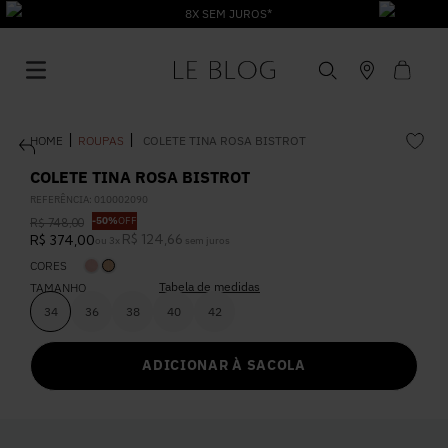
8X SEM JUROS*
ROUPAS
COLETE TINA ROSA BISTROT
COLETE TINA ROSA BISTROT
REFERÊNCIA
:
010002090
-
50%
OFF
R$
748
,
00
1
º
Vestido
R$
124
,
66
R$
374
,
00
ou
3
x
sem juros
CORES
Tabela de medidas
2
º
TAMANHO
Roupas
34
36
38
40
42
3
º
Jeans
ADICIONAR À SACOLA
4
º
Blusa