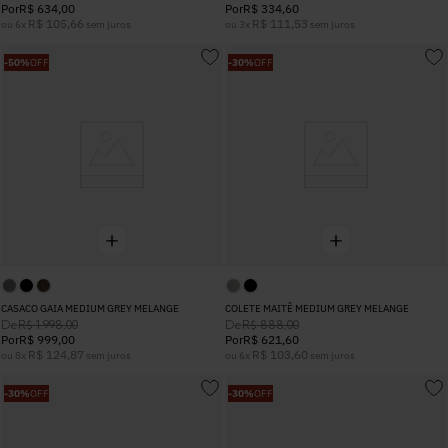
Por
R$
634
,
00
Por
R$
334
,
60
R$
105
,
66
R$
111
,
53
ou
6
x
sem juros
ou
3
x
sem juros
-
50%
OFF
-
30%
OFF
CASACO GAIA MEDIUM GREY MELANGE
COLETE MAITÊ MEDIUM GREY MELANGE
De
De
R$
1
.
998
,
00
R$
888
,
00
Por
R$
999
,
00
Por
R$
621
,
60
R$
124
,
87
R$
103
,
60
ou
8
x
sem juros
ou
6
x
sem juros
-
30%
OFF
-
30%
OFF