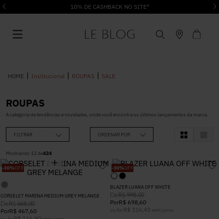
Institucional
ROUPAS
SALE
ROUPAS
1
º
Vestido
A categoria de tendências e novidades, onde você encontra os últimos lançamentos da marca.
FILTRAR
ORDENAR POR
2
º
Roupas
Mostrando
12
de
424
-
30%
OFF
-
30%
OFF
3
º
Jeans
BLAZER LUANA OFF WHITE
De
R$
998
,
00
CORSELET MARINA MEDIUM GREY MELANGE
4
º
Blusa
Por
R$
698
,
60
De
R$
668
,
00
R$
116
,
43
ou
6
x
sem juros
Por
R$
467
,
60
R$
116
,
90
ou
4
x
sem juros