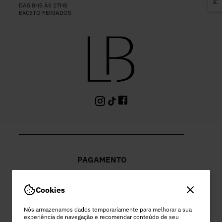
DAS 8HS ÀS 17HS
EXCETO FERIADOS
PAGAMENTO
Cookies
Nós armazenamos dados temporariamente para melhorar a sua
experiência de navegação e recomendar conteúdo de seu