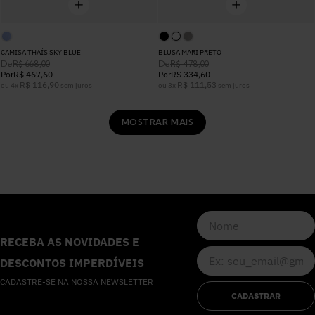
CAMISA THAÍS SKY BLUE
BLUSA MARI PRETO
De
De
R$
668
,
00
R$
478
,
00
Por
R$
467
,
60
Por
R$
334
,
60
R$
116
,
90
R$
111
,
53
ou
4
x
sem juros
ou
3
x
sem juros
MOSTRAR MAIS
RECEBA AS NOVIDADES E
DESCONTOS IMPERDÍVEIS
CADASTRE-SE NA NOSSA NEWSLETTER
CADASTRAR