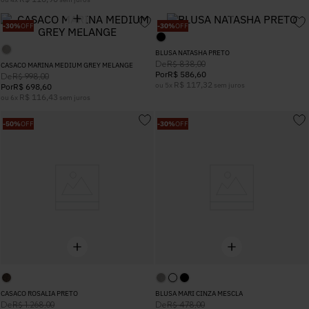
5
º
Calça
-
30%
OFF
-
30%
OFF
BLUSA NATASHA PRETO
6
º
Colete
De
R$
838
,
00
CASACO MARINA MEDIUM GREY MELANGE
Por
R$
586
,
60
De
R$
998
,
00
R$
117
,
32
ou
5
x
sem juros
Por
R$
698
,
60
7
º
Vestidos
R$
116
,
43
ou
6
x
sem juros
-
50%
OFF
-
30%
OFF
8
º
Camisa
9
º
Calça Jeans
10
º
Vestido Branco
CASACO ROSALIA PRETO
BLUSA MARI CINZA MESCLA
De
De
R$
1
.
268
,
00
R$
478
,
00