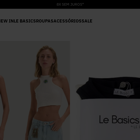
8X SEM JUROS*
NEW IN
LE BASICS
ROUPAS
ACESSÓRIOS
SALE