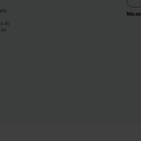
iado
Não se
a do
 ao