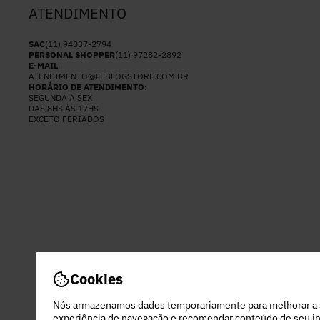
ATENDIMENTO
SAC
(11) 94037-2794
PERSONAL SHOPPER
(11) 97282-2892
E-MAIL
ATENDIMENTO@LEBLOGSTORE.COM.BR
HORÁRIO DE ATENDIMENTO:
SEGUNDA A SEX
DAS 8HS ÀS 17HS
EXCETO FERIADOS
Cookies
Nós armazenamos dados temporariamente para melhorar a
experiência de navegação e recomendar conteúdo de seu in