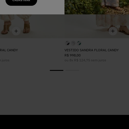
CADASTRAR
RAL CANDY
VESTIDO SANDRA FLORAL CANDY
R$
998
,
00
 juros
ou
8
x
R$
124
,
75
sem juros