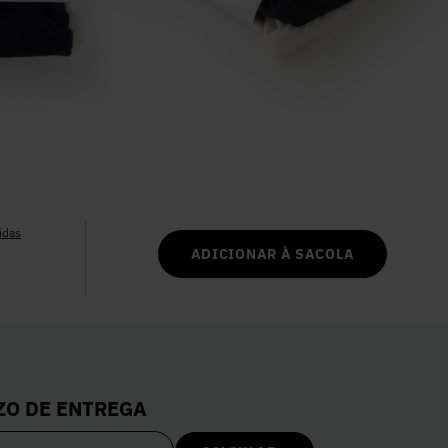
6
º
Colete
7
º
Vestidos
8
º
Camisa
9
º
Calça Jeans
idas
ADICIONAR À SACOLA
10
º
Vestido Branco
ZO DE ENTREGA