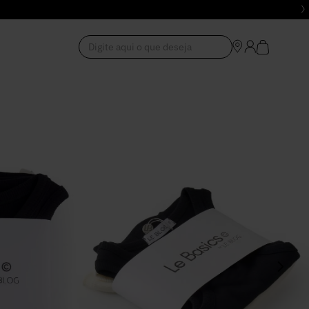
Digite aqui o que deseja
1
º
Vestido
2
º
Roupas
3
º
Jeans
4
º
Blusa
5
º
Calça