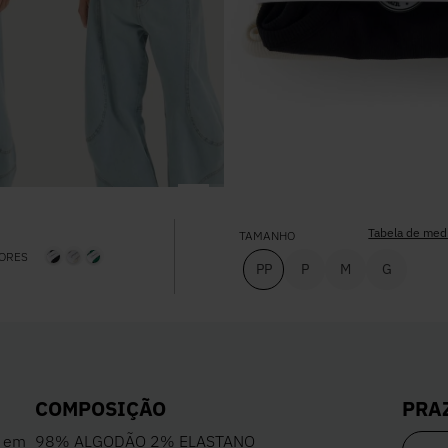
Tabela de med
TAMANHO
ORES
PP
P
M
G
PRA
COMPOSIÇÃO
e em
98% ALGODÃO 2% ELASTANO