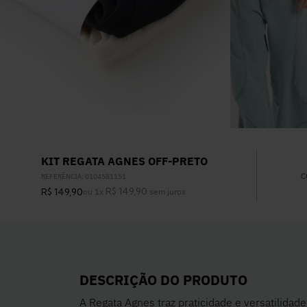
KIT REGATA AGNES OFF-PRETO
C
REFERÊNCIA
:
0104581151
R$
149
,
90
R$
149
,
90
ou
1
x
sem juros
DESCRIÇÃO DO PRODUTO
A Regata Agnes traz praticidade e versatilidad