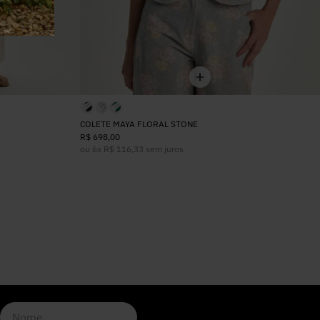
COLETE MAYA FLORAL STONE
R$
698
,
00
ou
6
x
R$
116
,
33
sem juros