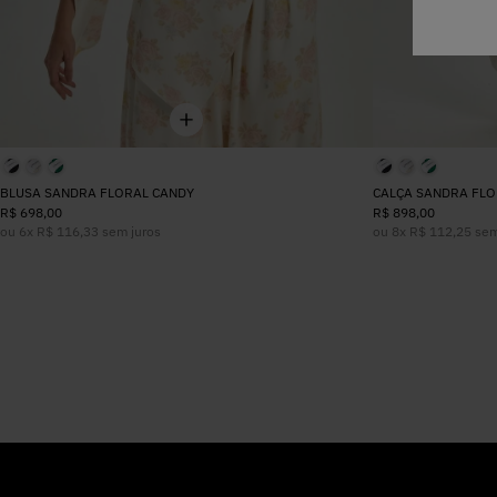
BLUSA SANDRA FLORAL CANDY
CALÇA SANDRA FLO
R$
698
,
00
R$
898
,
00
ou
6
x
R$
116
,
33
sem juros
ou
8
x
R$
112
,
25
sem