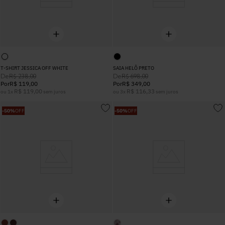
T-SHIRT JESSICA OFF WHITE
SAIA HELÔ PRETO
De
De
R$
238
,
00
R$
698
,
00
Por
R$
119
,
00
Por
R$
349
,
00
R$
119
,
00
R$
116
,
33
ou
1
x
sem juros
ou
3
x
sem juros
-
50%
OFF
-
50%
OFF