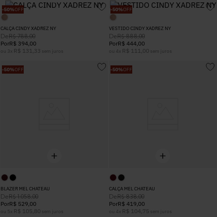
5
º
Calça
-
50%
OFF
-
50%
OFF
CALÇA CINDY XADREZ NY
VESTIDO CINDY XADREZ NY
De
De
R$
788
,
00
R$
888
,
00
6
º
Colete
Por
R$
394
,
00
Por
R$
444
,
00
R$
131
,
33
R$
111
,
00
ou
3
x
sem juros
ou
4
x
sem juros
7
º
Vestidos
-
50%
OFF
-
50%
OFF
8
º
Calça Jeans
9
º
Camisa
10
º
Vestido Branco
BLAZER MEL CHATEAU
CALÇA MEL CHATEAU
De
De
R$
1
.
058
,
00
R$
838
,
00
Por
R$
529
,
00
Por
R$
419
,
00
R$
105
,
80
R$
104
,
75
ou
5
x
sem juros
ou
4
x
sem juros