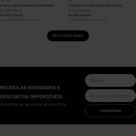
BLUSA SABRINA MARROM TAMARINDO
CORSELET SAMARA JACQUARD FLORAL
De
De
R$
298
,
00
R$
868
,
00
Por
R$
149
,
00
Por
R$
434
,
00
R$
149
,
00
R$
108
,
50
ou
1
x
sem juros
ou
4
x
sem juros
MOSTRAR MAIS
RECEBA AS NOVIDADES E
DESCONTOS IMPERDÍVEIS
CADASTRE-SE NA NOSSA NEWSLETTER
CADASTRAR