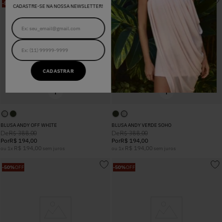
-
50%
OFF
-
50%
OFF
CADASTRE-SE NA NOSSA NEWSLETTER!
CADASTRAR
BLUSA ANDY OFF WHITE
BLUSA ANDY VERDE SOHO
De
De
R$
388
,
00
R$
388
,
00
Por
R$
194
,
00
Por
R$
194
,
00
R$
194
,
00
R$
194
,
00
ou
1
x
sem juros
ou
1
x
sem juros
-
50%
OFF
-
50%
OFF