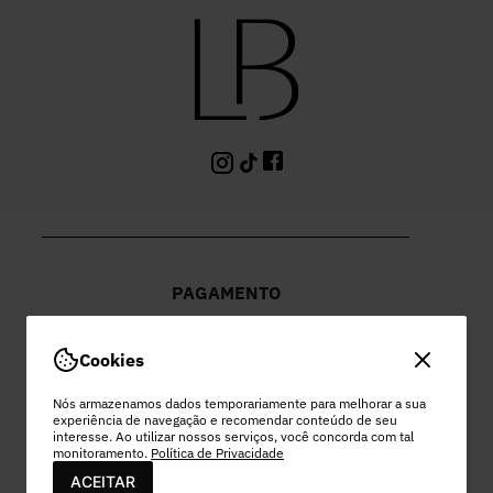
PAGAMENTO
Cookies
Nós armazenamos dados temporariamente para melhorar a sua
experiência de navegação e recomendar conteúdo de seu
PEC COMERCIO DO VESTUARIO LTDA
interesse. Ao utilizar nossos serviços, você concorda com tal
monitoramento.
Política de Privacidade
48.978.532/0003-96 | EST MUNICIPAL VEREADOR LAMARTINE
ACEITAR
JOSE DE OLIVEIRA, 1137 - SETOR MOD 22 DO RODEIO - EXTREMA