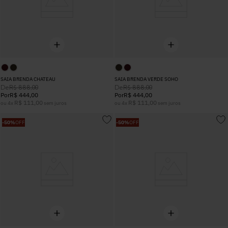
SAIA BRENDA CHATEAU
SAIA BRENDA VERDE SOHO
De
De
R$
888
,
00
R$
888
,
00
Por
R$
444
,
00
Por
R$
444
,
00
R$
111
,
00
R$
111
,
00
ou
4
x
sem juros
ou
4
x
sem juros
-
50%
OFF
-
50%
OFF