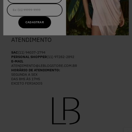
NOSSAS LOJAS
POLÍTICAS DE PRIVACIDADE
ENVIOS E ENTREGAS
#LBFRIDAY
SEJA UM REVENDEDOR
CADASTRAR
ATENDIMENTO
SAC
(11) 94037-2794
PERSONAL SHOPPER
(11) 97282-2892
E-MAIL
ATENDIMENTO@LEBLOGSTORE.COM.BR
HORÁRIO DE ATENDIMENTO:
SEGUNDA A SEX
DAS 8HS ÀS 17HS
EXCETO FERIADOS