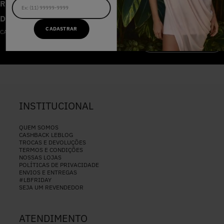
RECEBA AS NOVIDADES E
DESCONTOS IMPERDÍVEIS
CADASTRAR
CADASTRE-SE NA NOSSA NEWSLETTER
CADASTRAR
INSTITUCIONAL
QUEM SOMOS
CASHBACK LEBLOG
TROCAS E DEVOLUÇÕES
TERMOS E CONDIÇÕES
NOSSAS LOJAS
POLÍTICAS DE PRIVACIDADE
ENVIOS E ENTREGAS
#LBFRIDAY
SEJA UM REVENDEDOR
ATENDIMENTO