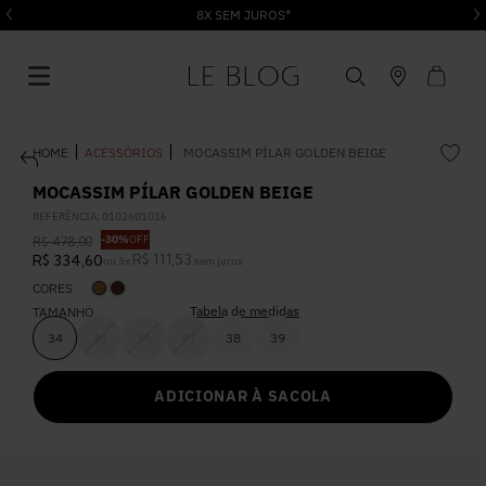
8X SEM JUROS*
ACESSÓRIOS
MOCASSIM PÍLAR GOLDEN BEIGE
MOCASSIM PÍLAR GOLDEN BEIGE
REFERÊNCIA
:
0102601016
-
30%
OFF
R$
478
,
00
1
º
Vestido
R$
111
,
53
R$
334
,
60
ou
3
x
sem juros
CORES
Tabela de medidas
2
º
TAMANHO
Roupas
34
35
36
37
38
39
3
º
Jeans
ADICIONAR À SACOLA
4
º
Blusa