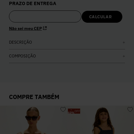
PRAZO DE ENTREGA
5
º
Calça
6
º
Vestidos
Não sei meu CEP
7
º
DESCRIÇÃO
Calça Jeans
COMPOSIÇÃO
8
º
Colete
9
º
Camisa
COMPRE TAMBÉM
10
º
Corselet
-
OFF
60
%