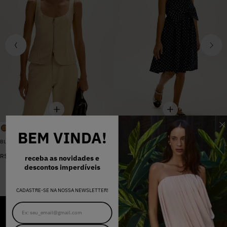
BEM VINDA!
BLUSA SARJA LARA PEROLA
VESTIDO MADALENA AZUL MARINHO DOT
De
R$
398
,
00
R$
578
,
00
Por
R$
159
,
20
receba as novidades e
descontos imperdíveis
CADASTRE-SE NA NOSSA NEWSLETTER!