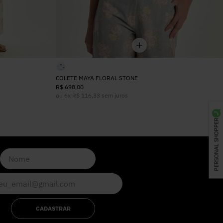
COLETE MAYA FLORAL STONE
R$
698
,
00
ou
6
x
R$
116
,
33
sem juros
PERSONAL SHOPPER
CADASTRAR