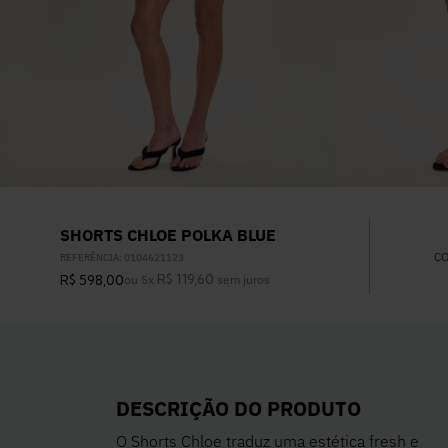
SHORTS CHLOE POLKA BLUE
C
REFERÊNCIA
:
0104621123
R$
119
,
60
R$
598
,
00
ou
5
x
sem juros
DESCRIÇÃO DO PRODUTO
O Shorts Chloe traduz uma estética fresh e