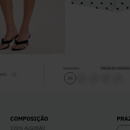
Tabela de medidas
TAMANHO
ORES
34
36
38
40
42
PRA
COMPOSIÇÃO
100% ALGODÃO