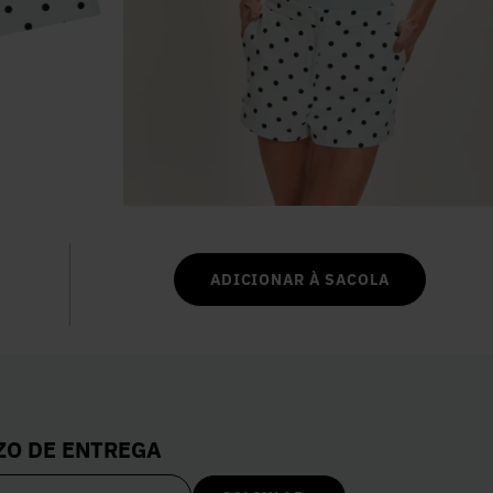
6
º
Colete
7
º
Vestidos
8
º
Camisa
9
º
Calça Jeans
ADICIONAR À SACOLA
10
º
Vestido Branco
ZO DE ENTREGA