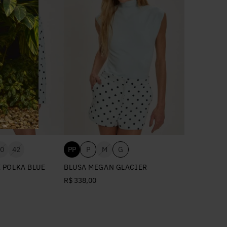
0
42
PP
P
M
G
 POLKA BLUE
BLUSA MEGAN GLACIER
R$ 338,00