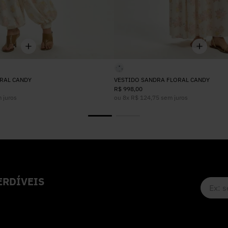
RAL CANDY
VESTIDO SANDRA FLORAL CANDY
R$
998
,
00
 juros
ou
8
x
R$
124
,
75
sem juros
RDÍVEIS