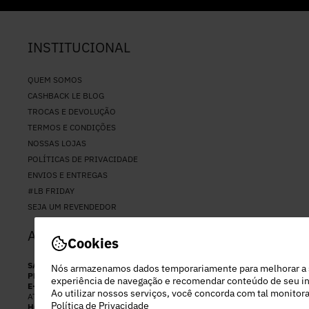
INSTITUCIONAL
QUEM SOMOS
CASHBACK LE BLOG
TROCAS E DEVOLUÇÃO
TERMOS E CONDIÇÕES
NOSSAS LOJAS
POLÍTICAS DE PRIVACIDADE
ENVIOS E ENTREGAS
#LB FRIDAY
SEJA UM REVENDEDOR
ATENDIMENTO
Cookies
SAC
(11) 94037-2794
Nós armazenamos dados temporariamente para melhorar a
PERSONAL SHOPPER
(11) 97282-2892
experiência de navegação e recomendar conteúdo de seu in
E-MAIL
Ao utilizar nossos serviços, você concorda com tal monito
ATENDIMENTO@LEBLOGSTORE.COM.BR
Política de Privacidade
HORÁRIO DE ATENDIMENTO: