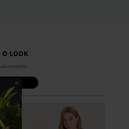
 O LOOK
ual completo
 O LOOK