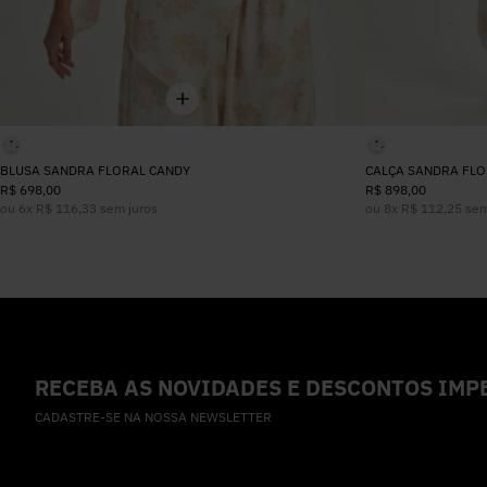
BLUSA SANDRA FLORAL CANDY
CALÇA SANDRA FLO
R$
698
,
00
R$
898
,
00
ou
6
x
R$
116
,
33
sem juros
ou
8
x
R$
112
,
25
sem
RECEBA AS NOVIDADES E DESCONTOS IMPE
CADASTRE-SE NA NOSSA NEWSLETTER