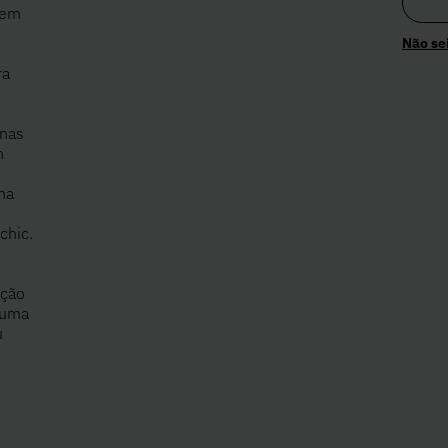
 em
Não se
ra
 nas
m
ma
chic.
ução
 uma
u