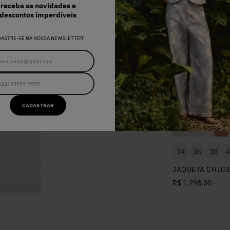
receba as novidades e
descontos imperdíveis
DASTRE-SE NA NOSSA NEWSLETTER!
34
36
38
40
42
SHORTS CHLOE POLKA BLUE
R$ 598,00
CADASTRAR
34
36
38
4
JAQUETA CHLOE
R$ 1.298,00