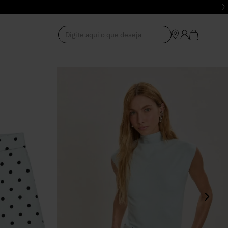
Digite aqui o que deseja
1
º
Vestido
2
º
Roupas
3
º
Jeans
4
º
Blusa
5
º
Calça