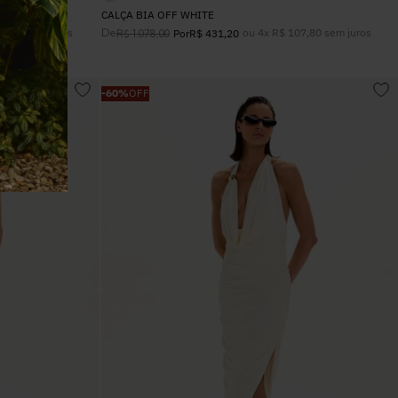
CALÇA BIA OFF WHITE
02
,
24
sem juros
De
ou
4
x
R$
107
,
80
sem juros
R$
1
.
078
,
00
Por
R$
431
,
20
-
60%
OFF