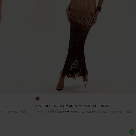
VESTIDO LORENA MARROM PAREÔ DEGRADE
19
,
90
sem juros
De
ou
8
x
R$
149
,
90
sem juros
R$
2
.
998
,
00
Por
R$
1
.
199
,
20