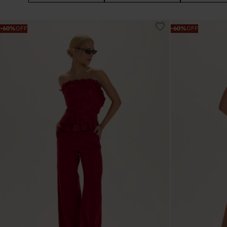
BLUSAS
MIDI
AZUL
-
60%
OFF
-
60%
OFF
CALÇA
CURTO
OFF WHITE
VESTIDO
LONGO
VERMELHO
BODY
TOP
MARROM
BEACHWEAR
CROPPED
VERDE
ALFAIATARIA
T-SHIRT
ROSA
BASIC
REGATA
PRETO
JEANS
CURTA
ESTAMPADO
TRICOT
ALFAIATARIA
AMARELO
LINHO
JEANS
VINHO