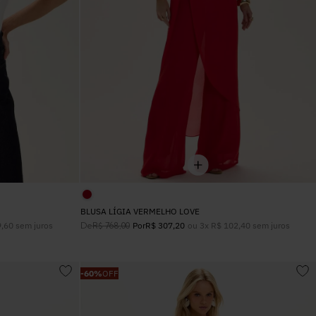
BLUSA LÍGIA VERMELHO LOVE
9
,
60
sem juros
De
ou
3
x
R$
102
,
40
sem juros
R$
768
,
00
Por
R$
307
,
20
-
60%
OFF