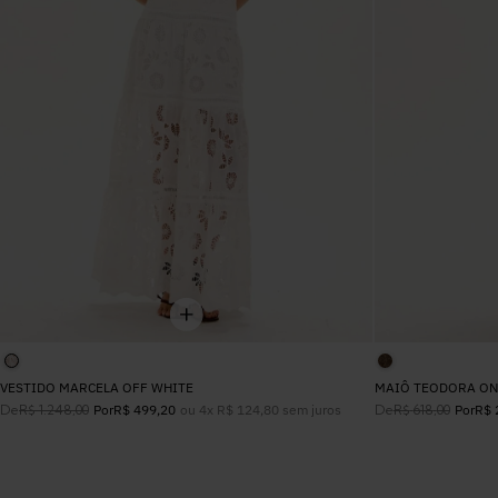
VESTIDO MARCELA OFF WHITE
MAIÔ TEODORA ON
De
ou
4
x
R$
124
,
80
sem juros
De
R$
1
.
248
,
00
Por
R$
499
,
20
R$
618
,
00
Por
R$