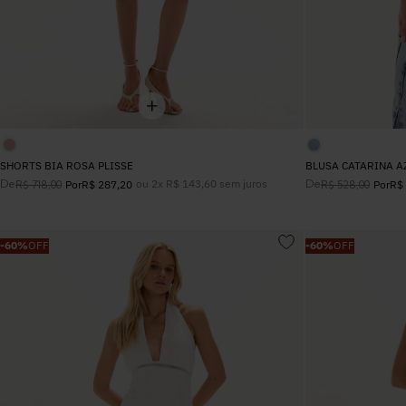
SHORTS BIA ROSA PLISSE
BLUSA CATARINA A
De
ou
2
x
R$
143
,
60
sem juros
De
R$
718
,
00
Por
R$
287
,
20
R$
528
,
00
Por
R$
-
60%
OFF
-
60%
OFF