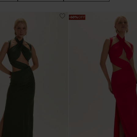
R$ 79,0
PP
P
-
60%
OFF
M
G
34
36
38
40
42
UN