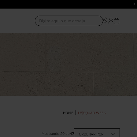
Digite aqui o que deseja
1
º
Vestido
2
º
Roupas
3
º
Jeans
4
º
Blusa
LB|SQUAD WEEK
5
º
Calça
Mostrando
20
de
47
ORDENAR POR