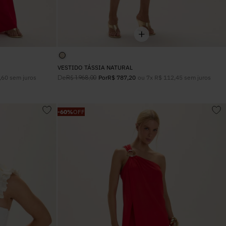
VESTIDO TÁSSIA NATURAL
,
60
sem juros
De
ou
7
x
R$
112
,
45
sem juros
R$
1
.
968
,
00
Por
R$
787
,
20
-
60%
OFF