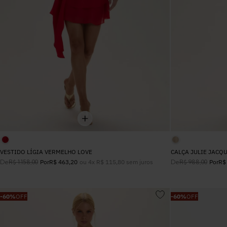
VESTIDO LÍGIA VERMELHO LOVE
CALÇA JULIE JACQ
De
ou
4
x
R$
115
,
80
sem juros
De
R$
1
.
158
,
00
Por
R$
463
,
20
R$
988
,
00
Por
R$
-
60%
OFF
-
60%
OFF