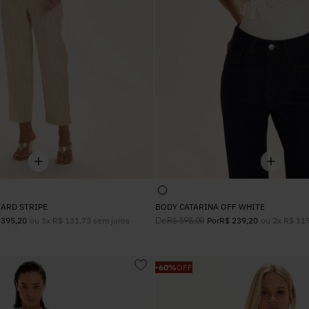
UARD STRIPE
BODY CATARINA OFF WHITE
ou
3
x
R$
131
,
73
sem juros
De
ou
2
x
R$
11
395
,
20
R$
598
,
00
Por
R$
239
,
20
-
60%
OFF