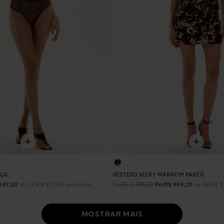
ÇA
VESTIDO VICKY MARROM PAREÔ
ou
2
x
R$
123
,
60
sem juros
De
ou
8
x
R$
1
247
,
20
R$
2
.
398
,
00
Por
R$
959
,
20
MOSTRAR MAIS