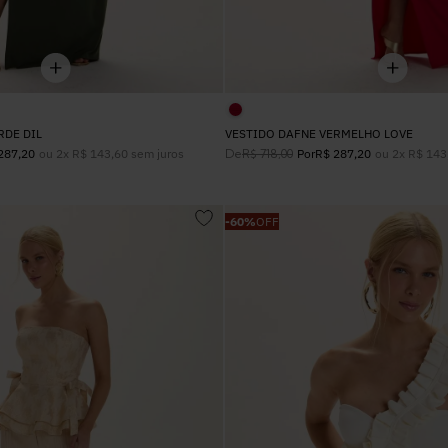
RDE DIL
VESTIDO DAFNE VERMELHO LOVE
ou
2
x
R$
143
,
60
sem juros
De
ou
2
x
R$
143
287
,
20
R$
718
,
00
Por
R$
287
,
20
-
60%
OFF