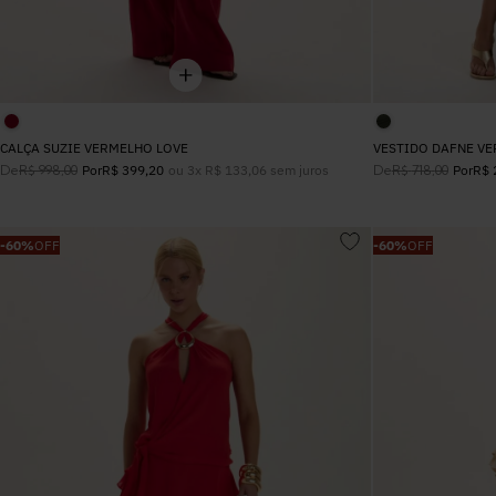
CALÇA SUZIE VERMELHO LOVE
VESTIDO DAFNE VE
De
ou
3
x
R$
133
,
06
sem juros
De
R$
998
,
00
Por
R$
399
,
20
R$
718
,
00
Por
R$
-
60%
OFF
-
60%
OFF