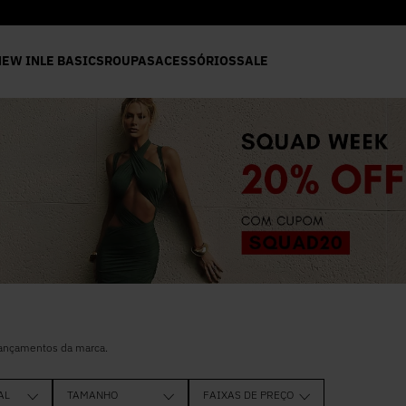
8X SEM JUROS*
NEW IN
LE BASICS
ROUPAS
ACESSÓRIOS
SALE
lançamentos da marca.
AL
TAMANHO
FAIXAS DE PREÇO