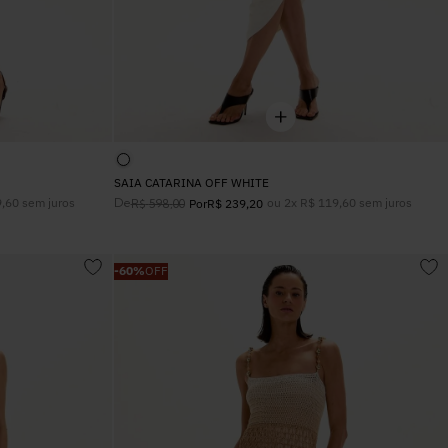
SAIA CATARINA OFF WHITE
9
,
60
sem juros
De
ou
2
x
R$
119
,
60
sem juros
R$
598
,
00
Por
R$
239
,
20
-
60%
OFF