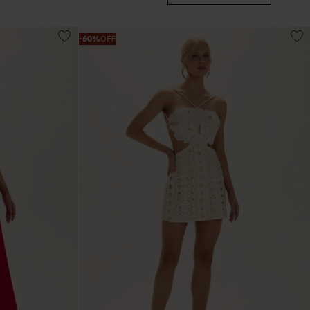
0
–
R$ 1.200,00
6
º
Vestidos
-
60%
OFF
7
º
Calça Jeans
8
º
Colete
9
º
Camisa
10
º
Corselet