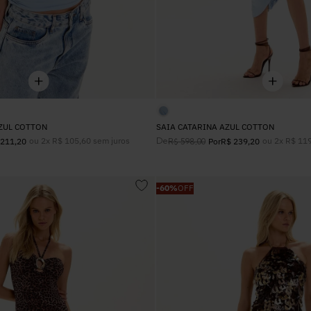
ZUL COTTON
SAIA CATARINA AZUL COTTON
ou
2
x
R$
105
,
60
sem juros
De
ou
2
x
R$
11
211
,
20
R$
598
,
00
Por
R$
239
,
20
-
60%
OFF