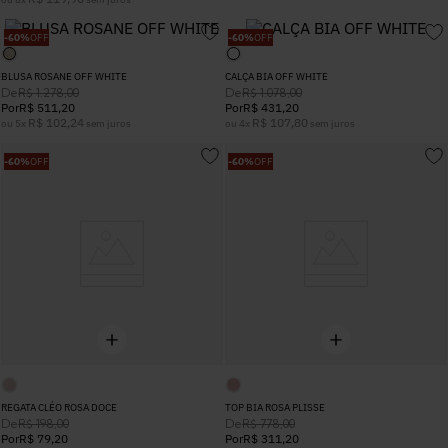
5
º
Calça
-
60%
OFF
-
60%
OFF
BLUSA ROSANE OFF WHITE
CALÇA BIA OFF WHITE
6
º
Vestidos
De
De
R$
1
.
278
,
00
R$
1
.
078
,
00
Por
R$
511
,
20
Por
R$
431
,
20
R$
102
,
24
R$
107
,
80
ou
5
x
sem juros
ou
4
x
sem juros
7
º
Calça Jeans
-
60%
OFF
-
60%
OFF
8
º
Colete
9
º
Camisa
10
º
Corselet
REGATA CLÉO ROSA DOCE
TOP BIA ROSA PLISSE
De
De
R$
198
,
00
R$
778
,
00
Por
R$
79
,
20
Por
R$
311
,
20