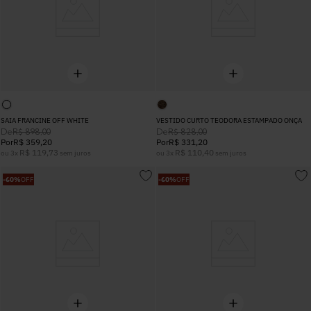
SAIA FRANCINE OFF WHITE
VESTIDO CURTO TEODORA ESTAMPADO ONÇA
De
De
R$
898
,
00
R$
828
,
00
Por
R$
359
,
20
Por
R$
331
,
20
R$
119
,
73
R$
110
,
40
ou
3
x
sem juros
ou
3
x
sem juros
-
60%
OFF
-
60%
OFF