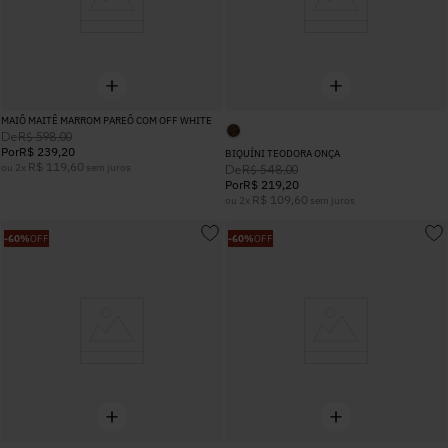
MAIÔ MAITÊ MARROM PAREÔ COM OFF WHITE
De
R$
598
,
00
Por
R$
239
,
20
BIQUÍNI TEODORA ONÇA
R$
119
,
60
ou
2
x
sem juros
De
R$
548
,
00
Por
R$
219
,
20
R$
109
,
60
ou
2
x
sem juros
-
60%
OFF
-
60%
OFF