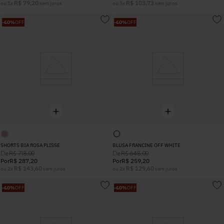
R$
79
,
20
R$
103
,
73
ou
1
x
sem juros
ou
3
x
sem juros
-
60%
OFF
-
60%
OFF
SHORTS BIA ROSA PLISSE
BLUSA FRANCINE OFF WHITE
De
De
R$
718
,
00
R$
648
,
00
Por
R$
287
,
20
Por
R$
259
,
20
R$
143
,
60
R$
129
,
60
ou
2
x
sem juros
ou
2
x
sem juros
-
60%
OFF
-
60%
OFF