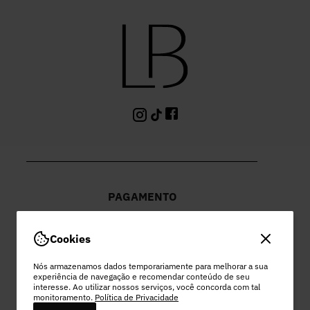
PAGAMENTO
Cookies
Nós armazenamos dados temporariamente para melhorar a sua
experiência de navegação e recomendar conteúdo de seu
PEC COMERCIO DO VESTUARIO LTDA
interesse. Ao utilizar nossos serviços, você concorda com tal
monitoramento.
Política de Privacidade
48.978.532/0003-96 | EST MUNICIPAL VEREADOR LAMARTINE