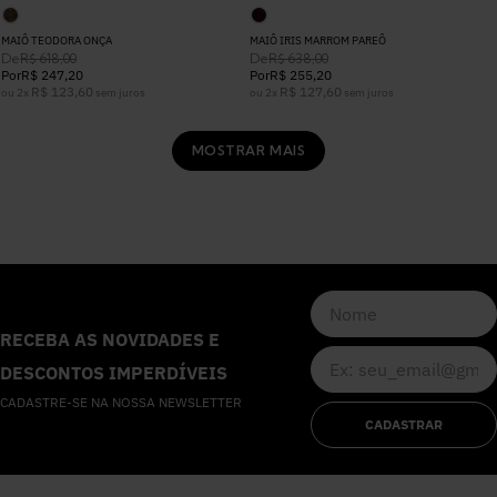
MAIÔ TEODORA ONÇA
MAIÔ IRIS MARROM PAREÔ
De
De
R$
618
,
00
R$
638
,
00
Por
R$
247
,
20
Por
R$
255
,
20
R$
123
,
60
R$
127
,
60
ou
2
x
sem juros
ou
2
x
sem juros
MOSTRAR MAIS
RECEBA AS NOVIDADES E
DESCONTOS IMPERDÍVEIS
CADASTRE-SE NA NOSSA NEWSLETTER
CADASTRAR