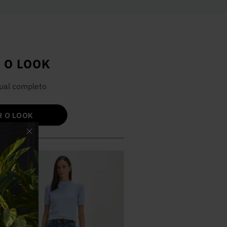
 O LOOK
ual completo
 O LOOK