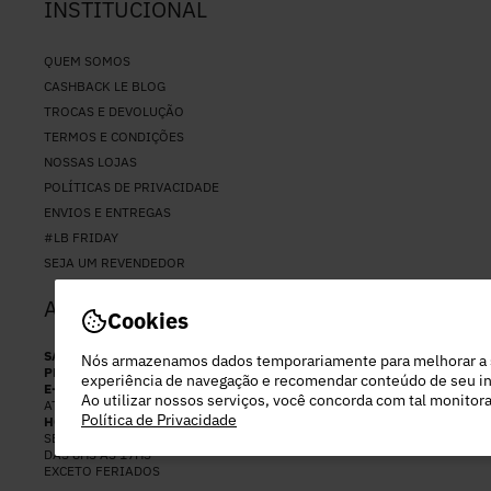
INSTITUCIONAL
QUEM SOMOS
CASHBACK LE BLOG
TROCAS E DEVOLUÇÃO
TERMOS E CONDIÇÕES
NOSSAS LOJAS
POLÍTICAS DE PRIVACIDADE
ENVIOS E ENTREGAS
#LB FRIDAY
SEJA UM REVENDEDOR
ATENDIMENTO
Cookies
SAC
(11) 94037-2794
Nós armazenamos dados temporariamente para melhorar a
PERSONAL SHOPPER
(11) 97282-2892
experiência de navegação e recomendar conteúdo de seu in
E-MAIL
Ao utilizar nossos serviços, você concorda com tal monito
ATENDIMENTO@LEBLOGSTORE.COM.BR
Política de Privacidade
HORÁRIO DE ATENDIMENTO:
SEGUNDA A SEX
DAS 8HS ÀS 17HS
EXCETO FERIADOS