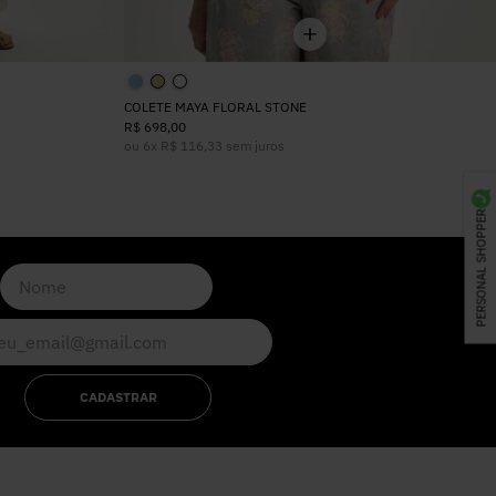
COLETE MAYA FLORAL STONE
R$
698
,
00
ou
6
x
R$
116
,
33
sem juros
PERSONAL SHOPPER
CADASTRAR