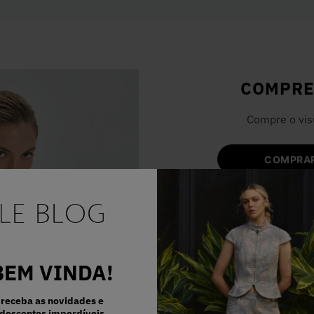
COMPRE
Compre o vis
COMPRAR
BEM VINDA!
receba as novidades e
descontos imperdíveis