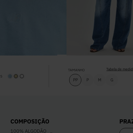
Tabela de medid
TAMANHO
ES
PP
P
M
G
PRA
COMPOSIÇÃO
100% ALGODÃO