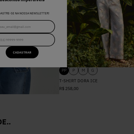
DASTRE-SE NA NOSSA NEWSLETTER!
CADASTRAR
PP
P
M
G
T-SHIRT DORA ICE
R$ 258,00
E..