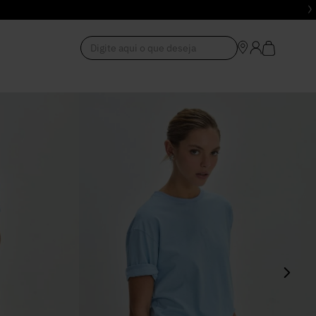
Digite aqui o que deseja
1
º
Vestido
2
º
Roupas
3
º
Jeans
4
º
Blusa
5
º
Calça