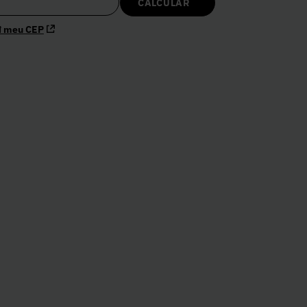
w
i meu CEP