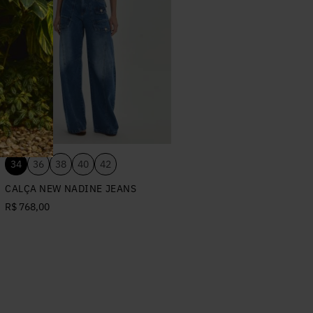
34
36
38
40
42
CALÇA NEW NADINE JEANS
R$ 768,00