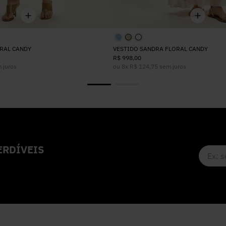
RAL CANDY
VESTIDO SANDRA FLORAL CANDY
R$
998
,
00
 juros
ou
8
x
R$
124
,
75
sem juros
RDÍVEIS