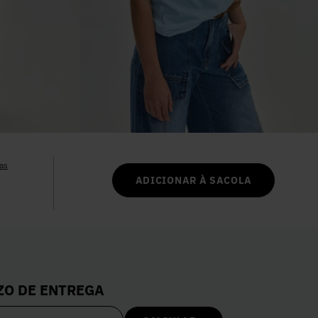
6
º
Vestidos
7
º
Colete
8
º
Calça Jeans
9
º
Camisa
as
ADICIONAR À SACOLA
10
º
Vestido Branco
ZO DE ENTREGA