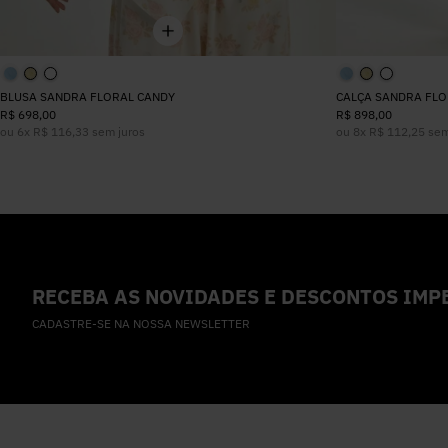
BLUSA SANDRA FLORAL CANDY
CALÇA SANDRA FLO
R$
698
,
00
R$
898
,
00
ou
6
x
R$
116
,
33
sem juros
ou
8
x
R$
112
,
25
sem
RECEBA AS NOVIDADES E DESCONTOS IMPE
CADASTRE-SE NA NOSSA NEWSLETTER