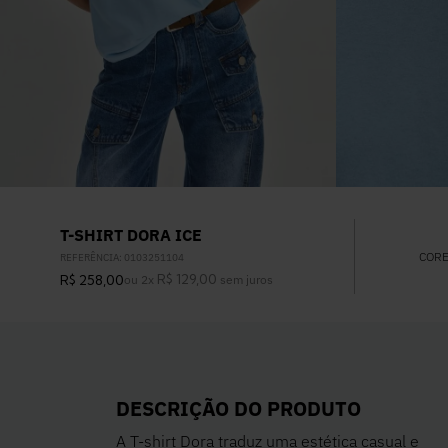
T-SHIRT DORA ICE
COR
REFERÊNCIA
:
0103251104
R$
129
,
00
R$
258
,
00
ou
2
x
sem juros
DESCRIÇÃO DO PRODUTO
A T-shirt Dora traduz uma estética casual e