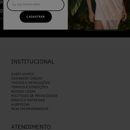
RECEBA AS NOVIDADES E
DESCONTOS IMPERDÍVEIS
CADASTRAR
CADASTRE-SE NA NOSSA NEWSLETTER
CADASTRAR
INSTITUCIONAL
QUEM SOMOS
CASHBACK LEBLOG
TROCAS E DEVOLUÇÕES
TERMOS E CONDIÇÕES
NOSSAS LOJAS
POLÍTICAS DE PRIVACIDADE
ENVIOS E ENTREGAS
#LBFRIDAY
SEJA UM REVENDEDOR
ATENDIMENTO