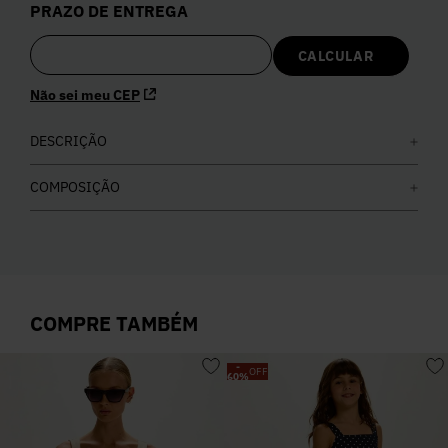
PRAZO DE ENTREGA
5
º
Calça
6
º
Colete
Não sei meu CEP
7
º
DESCRIÇÃO
Vestidos
COMPOSIÇÃO
8
º
Calça Jeans
9
º
Camisa
COMPRE TAMBÉM
10
º
Vestido Branco
-
OFF
60
%