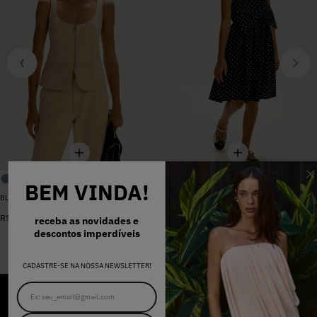
BEM VINDA!
BLUSA SARJA LARA PEROLA
VESTIDO MADALENA AZUL MARINHO DOT
De
R$
398
,
00
R$
578
,
00
Por
R$
159
,
20
receba as novidades e
descontos imperdíveis
CADASTRE-SE NA NOSSA NEWSLETTER!