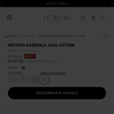
8X SEM JUROS*
ROUPAS
VESTIDO GABRIELA AZUL COTTON
VESTIDO GABRIELA AZUL COTTON
REFERÊNCIA
:
009749041
-
60%
OFF
R$
1
.
128
,
00
1
º
Vestido
R$
112
,
80
R$
451
,
20
ou
4
x
sem juros
CORES
Tabela de medidas
2
º
TAMANHO
Roupas
PP
P
M
G
3
º
Jeans
ADICIONAR À SACOLA
4
º
Blusa