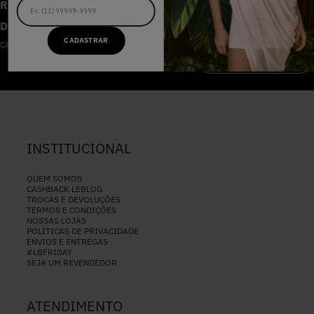
RECEBA AS NOVIDADES E
DESCONTOS IMPERDÍVEIS
CADASTRAR
CADASTRE-SE NA NOSSA NEWSLETTER
CADASTRAR
INSTITUCIONAL
QUEM SOMOS
CASHBACK LEBLOG
TROCAS E DEVOLUÇÕES
TERMOS E CONDIÇÕES
NOSSAS LOJAS
POLÍTICAS DE PRIVACIDADE
ENVIOS E ENTREGAS
#LBFRIDAY
SEJA UM REVENDEDOR
ATENDIMENTO