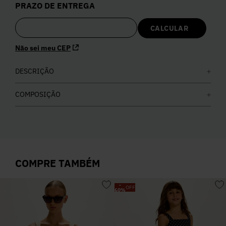
PRAZO DE ENTREGA
5
º
Calça
6
º
Colete
Não sei meu CEP
7
º
DESCRIÇÃO
Vestidos
COMPOSIÇÃO
8
º
Calça Jeans
9
º
Camisa
COMPRE TAMBÉM
10
º
Vestido Branco
-
OFF
60
%