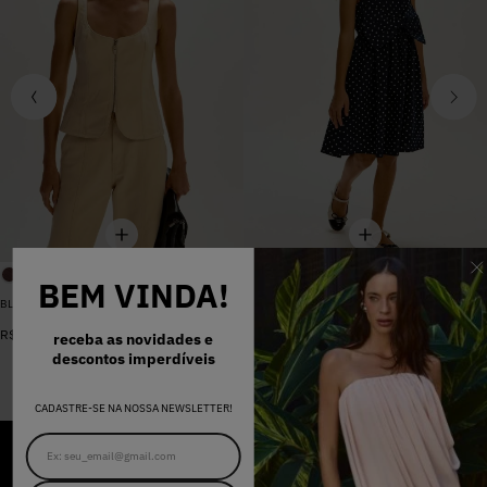
BEM VINDA!
BLUSA SARJA LARA PEROLA
VESTIDO MADALENA AZUL MARINHO DOT
De
R$
398
,
00
R$
578
,
00
Por
R$
159
,
20
receba as novidades e
descontos imperdíveis
CADASTRE-SE NA NOSSA NEWSLETTER!