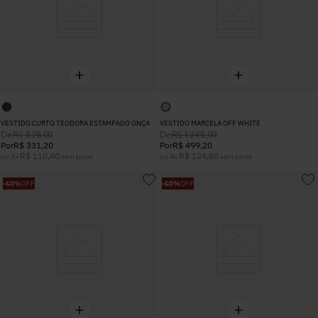
VESTIDO CURTO TEODORA ESTAMPADO ONÇA
VESTIDO MARCELA OFF WHITE
De
De
R$
828
,
00
R$
1
.
248
,
00
Por
R$
331
,
20
Por
R$
499
,
20
R$
110
,
40
R$
124
,
80
ou
3
x
sem juros
ou
4
x
sem juros
-
60%
OFF
-
60%
OFF