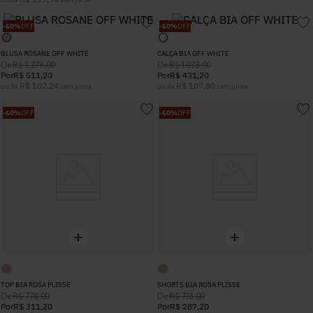
5
º
Calça
-
60%
OFF
-
60%
OFF
BLUSA ROSANE OFF WHITE
CALÇA BIA OFF WHITE
6
º
Colete
De
De
R$
1
.
278
,
00
R$
1
.
078
,
00
Por
R$
511
,
20
Por
R$
431
,
20
R$
102
,
24
R$
107
,
80
ou
5
x
sem juros
ou
4
x
sem juros
7
º
Vestidos
-
60%
OFF
-
60%
OFF
8
º
Calça Jeans
9
º
Camisa
10
º
Vestido Branco
TOP BIA ROSA PLISSE
SHORTS BIA ROSA PLISSE
De
De
R$
778
,
00
R$
718
,
00
Por
R$
311
,
20
Por
R$
287
,
20