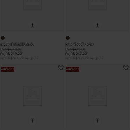
BIQUÍNI TEODORA ONÇA
MAIÔ TEODORA ONÇA
De
De
R$
548
,
00
R$
618
,
00
Por
R$
219
,
20
Por
R$
247
,
20
R$
109
,
60
R$
123
,
60
ou
2
x
sem juros
ou
2
x
sem juros
-
60%
OFF
-
60%
OFF