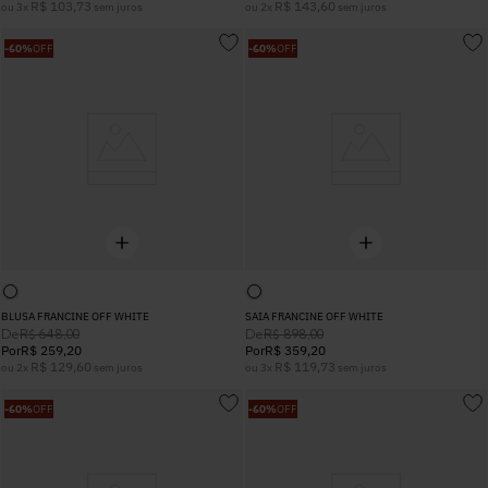
R$
103
,
73
R$
143
,
60
ou
3
x
sem juros
ou
2
x
sem juros
-
60%
OFF
-
60%
OFF
BLUSA FRANCINE OFF WHITE
SAIA FRANCINE OFF WHITE
De
De
R$
648
,
00
R$
898
,
00
Por
R$
259
,
20
Por
R$
359
,
20
R$
129
,
60
R$
119
,
73
ou
2
x
sem juros
ou
3
x
sem juros
-
60%
OFF
-
60%
OFF