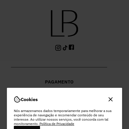
PAGAMENTO
Cookies
Nós armazenamos dados temporariamente para melhorar a sua
experiência de navegação e recomendar conteúdo de seu
PEC COMERCIO DO VESTUARIO LTDA
interesse. Ao utilizar nossos serviços, você concorda com tal
monitoramento.
Política de Privacidade
48.978.532/0003-96 | EST MUNICIPAL VEREADOR LAMARTINE