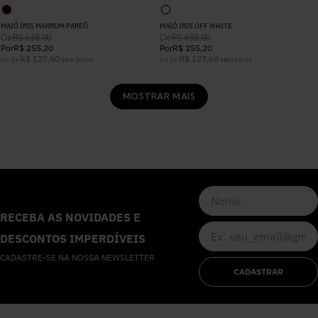
MAIÔ IRIS MARROM PAREÔ
MAIÔ IRIS OFF WHITE
De
De
R$
638
,
00
R$
638
,
00
Por
R$
255
,
20
Por
R$
255
,
20
R$
127
,
60
R$
127
,
60
ou
2
x
sem juros
ou
2
x
sem juros
MOSTRAR MAIS
RECEBA AS NOVIDADES E
DESCONTOS IMPERDÍVEIS
CADASTRE-SE NA NOSSA NEWSLETTER
CADASTRAR