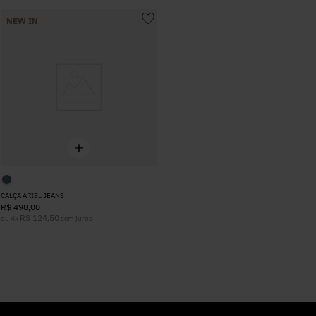
NEW IN
CALÇA ARIEL JEANS
R$
498
,
00
R$
124
,
50
ou
4
x
sem juros