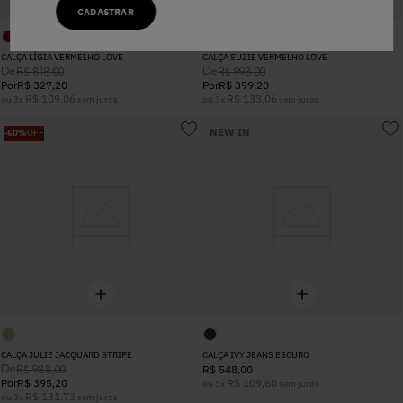
CADASTRAR
CALÇA LÍGIA VERMELHO LOVE
CALÇA SUZIE VERMELHO LOVE
De
De
R$
818
,
00
R$
998
,
00
Por
R$
327
,
20
Por
R$
399
,
20
R$
109
,
06
R$
133
,
06
ou
3
x
sem juros
ou
3
x
sem juros
NEW IN
-
60%
OFF
CALÇA JULIE JACQUARD STRIPE
CALÇA IVY JEANS ESCURO
De
R$
988
,
00
R$
548
,
00
Por
R$
395
,
20
R$
109
,
60
ou
5
x
sem juros
R$
131
,
73
ou
3
x
sem juros