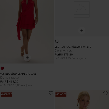
VESTIDO MAGNÓLIA OFF WHITE
De
R$
938
,
00
Por
R$
375
,
20
R$
125
,
06
ou
3
x
sem juros
VESTIDO LÍGIA VERMELHO LOVE
De
R$
1
.
158
,
00
Por
R$
463
,
20
R$
115
,
80
ou
4
x
sem juros
-
60%
OFF
-
60%
OFF