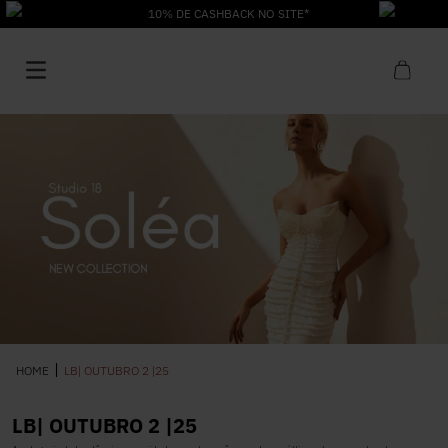
10% DE CASHBACK NO SITE*
1
º
Vestido
2
º
Roupas
3
º
Jeans
LB| OUTUBRO 2 |25
4
º
Blusa
LB| OUTUBRO 2 |25