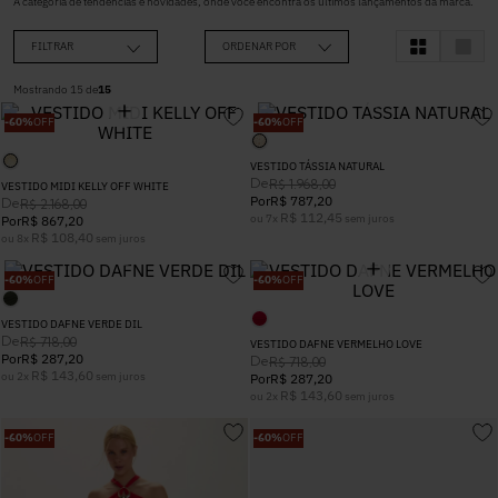
A categoria de tendências e novidades, onde você encontra os últimos lançamentos da marca.
5
º
Calça
FILTRAR
ORDENAR POR
6
º
Colete
Mostrando
15
de
15
-
60%
OFF
-
60%
OFF
7
º
Vestidos
VESTIDO TÁSSIA NATURAL
De
R$
1
.
968
,
00
VESTIDO MIDI KELLY OFF WHITE
Por
R$
787
,
20
De
R$
2
.
168
,
00
R$
112
,
45
ou
7
x
sem juros
Por
R$
867
,
20
8
º
Camisa
R$
108
,
40
ou
8
x
sem juros
-
60%
OFF
-
60%
OFF
9
º
Calça Jeans
VESTIDO DAFNE VERDE DIL
De
R$
718
,
00
VESTIDO DAFNE VERMELHO LOVE
10
º
Vestido Branco
Por
R$
287
,
20
De
R$
718
,
00
R$
143
,
60
ou
2
x
sem juros
Por
R$
287
,
20
R$
143
,
60
ou
2
x
sem juros
-
60%
OFF
-
60%
OFF