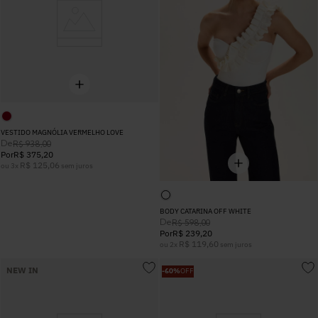
VESTIDO MAGNÓLIA VERMELHO LOVE
De
R$
938
,
00
Por
R$
375
,
20
R$
125
,
06
ou
3
x
sem juros
BODY CATARINA OFF WHITE
De
R$
598
,
00
Por
R$
239
,
20
R$
119
,
60
ou
2
x
sem juros
NEW IN
-
60%
OFF